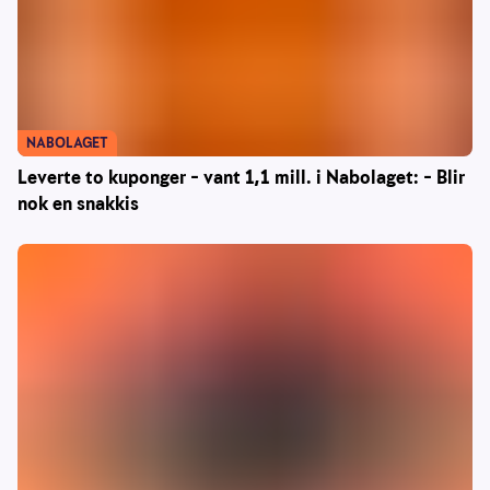
NABOLAGET
Leverte to kuponger – vant 1,1 mill. i Nabolaget: – Blir
nok en snakkis