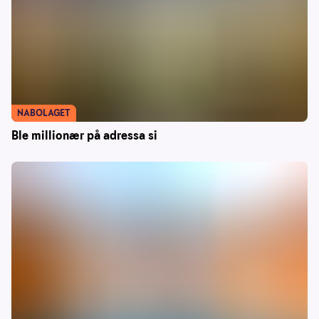
NABOLAGET
Ble millionær på adressa si