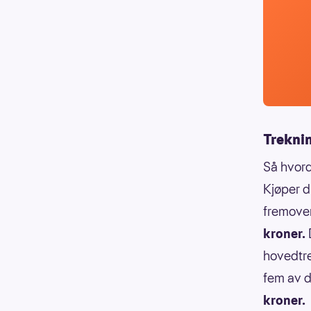
Treknin
Så hvord
Kjøper d
fremover
kroner.
D
hovedtre
fem av d
kroner.