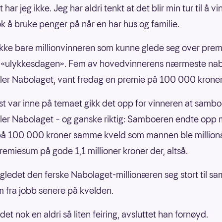
t har jeg ikke. Jeg har aldri tenkt at det blir min tur til å 
ok å bruke penger på når en har hus og familie.
ikke bare millionvinneren som kunne glede seg over prem
e «ulykkesdagen». Fem av hovedvinnerens nærmeste nab
ller Nabolaget, vant fredag en premie på 100 000 kroner
rst var inne på temaet gikk det opp for vinneren at samb
ller Nabolaget – og ganske riktig: Samboeren endte opp
på 100 000 kroner samme kveld som mannen ble million
remiesum på gode 1,1 millioner kroner der, altså.
ledet den ferske Nabolaget-millionæren seg stort til s
 fra jobb senere på kvelden.
 det nok en aldri så liten feiring, avsluttet han fornøyd.