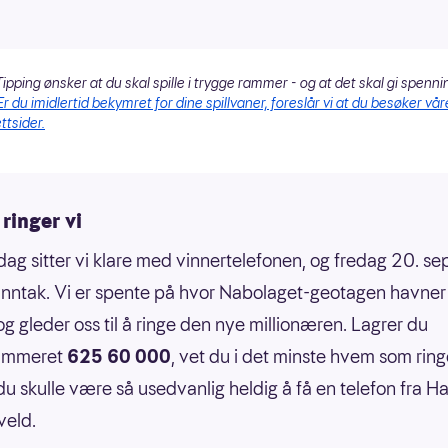
ipping ønsker at du skal spille i trygge rammer - og at det skal gi spenni
Er du imidlertid bekymret for dine spillvaner, foreslår vi at du besøker vår
ttsider.
ringer vi
dag sitter vi klare med vinnertelefonen, og fredag 20. s
 unntak. Vi er spente på hvor Nabolaget-geotagen havne
g gleder oss til å ringe den nye millionæren. Lagrer du
ummeret
625 60 000
, vet du i det minste hvem som ring
u skulle være så usedvanlig heldig å få en telefon fra H
veld.