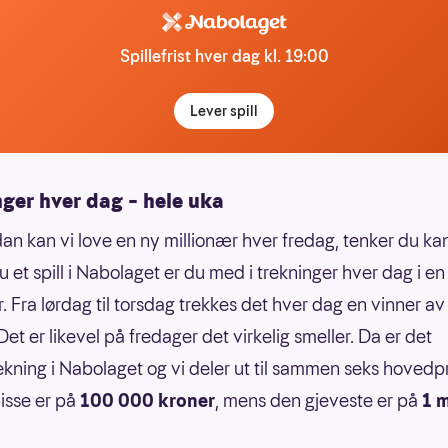
Spillefrist hver dag kl. 19:00
Lever spill
ger hver dag – hele uka
an kan vi love en ny millionær hver fredag, tenker du ka
u et spill i Nabolaget er du med i trekninger hver dag i en
. Fra lørdag til torsdag trekkes det hver dag en vinner av
et er likevel på fredager det virkelig smeller. Da er det
kning i Nabolaget og vi deler ut til sammen seks hovedp
isse er på
100 000 kroner
, mens den gjeveste er på
1 m