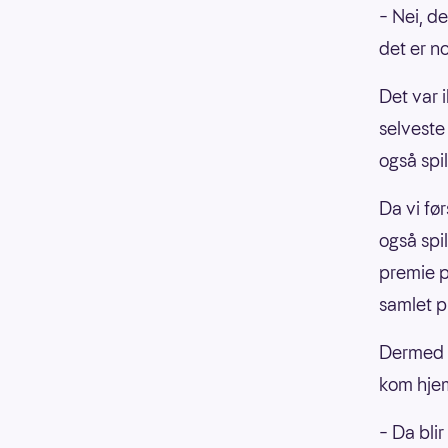
– Nei, de
det er n
Det var 
selvest
også spi
Da vi fø
også spi
premie 
samlet p
Dermed g
kom hjem
– Da blir