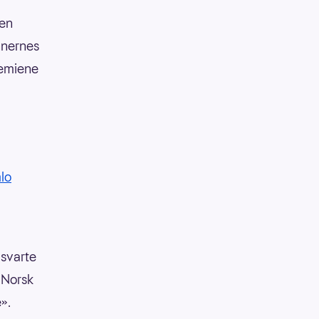
nen
innernes
remiene
lo
 svarte
 Norsk
e».