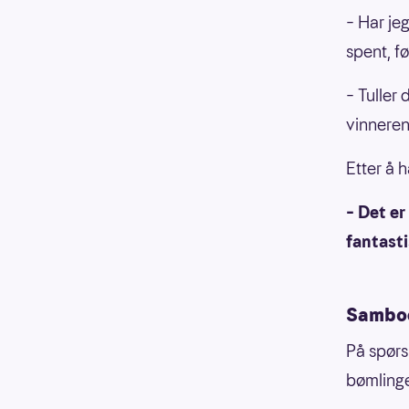
– Har je
spent, f
– Tuller 
vinneren
Etter å 
– Det er
fantasti
Samboe
På spørs
bømling