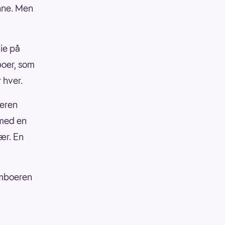
vinne. Men
ie på
oer, som
 hver.
oeren
 med en
ær. En
amboeren