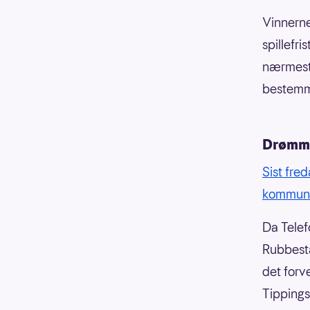
Vinnerne 
spillefr
nærmeste
bestemme
Drømme
Sist fre
kommune 
Da Telef
Rubbesta
det forv
Tippings 