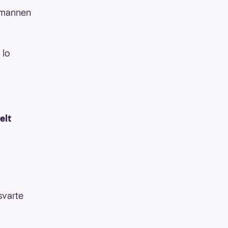
e mannen
 lo
elt
svarte