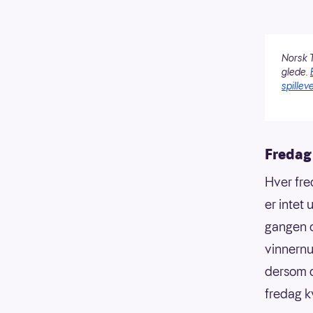
Norsk T
glede.
spilleve
Fredag 
Hver fre
er intet
gangen o
vinnern
dersom d
fredag k