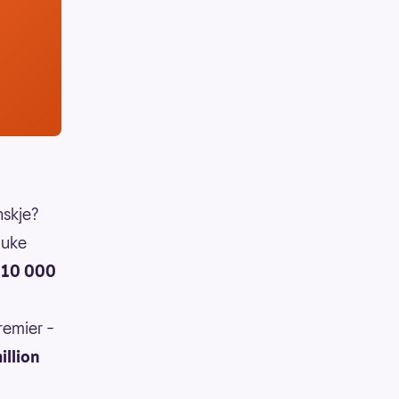
nskje?
 uke
10 000
remier –
illion