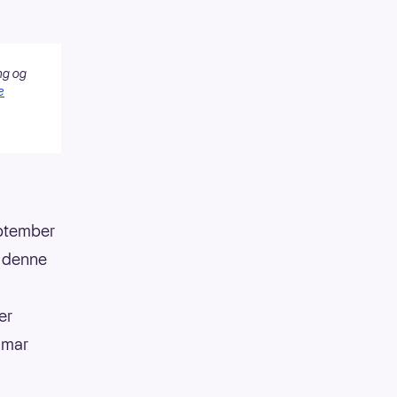
ng og
e
eptember
r denne
er
amar