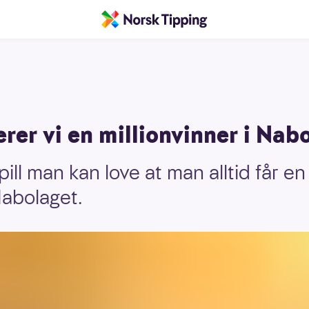
erer vi en millionvinner i Nab
spill man kan love at man alltid får e
Nabolaget.