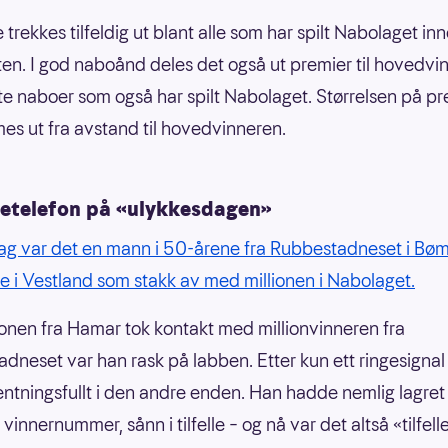
trekkes tilfeldig ut blant alle som har spilt Nabolaget in
isten. I god naboånd deles det også ut premier til hovedv
 naboer som også har spilt Nabolaget. Størrelsen på p
s ut fra avstand til hovedvinneren.
telefon på «ulykkesdagen»
dag var det en mann i 50-årene fra Rubbestadneset i Bøm
i Vestland som stakk av med millionen i Nabolaget.
onen fra Hamar tok kontakt med millionvinneren fra
dneset var han rask på labben. Etter kun ett ringesignal
entningsfullt i den andre enden. Han hadde nemlig lagret
vinnernummer, sånn i tilfelle – og nå var det altså «tilfell