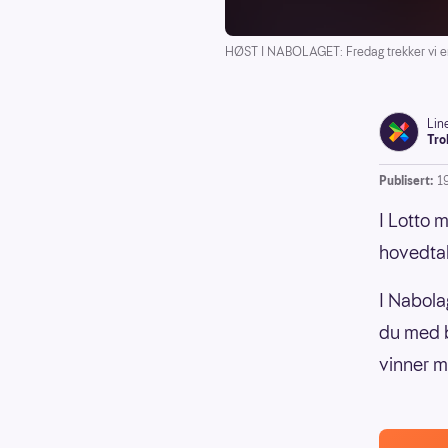
HØST I NABOLAGET: Fredag trekker vi en
Lin
Tro
Publisert:
1
I Lotto 
hovedtall
I Nabolag
du med 
vinner m