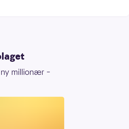
olaget
n ny millionær –