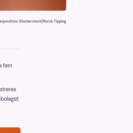
rasjonsfoto: Shutterstock/Norsk Tipping
ha fem
istreres
abolaget