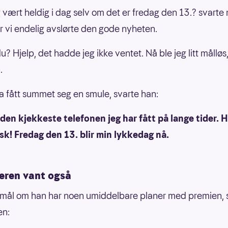
g vært heldig i dag selv om det er fredag den 13.? svart
ør vi endelig avslørte den gode nyheten.
du? Hjelp, det hadde jeg ikke ventet. Nå ble jeg litt målløs,
.
ha fått summet seg en smule, svarte han:
 den kjekkeste telefonen jeg har fått på lange tider. H
sk! Fredag den 13. blir min lykkedag nå.
ren vant også
mål om han har noen umiddelbare planer med premien, 
en: