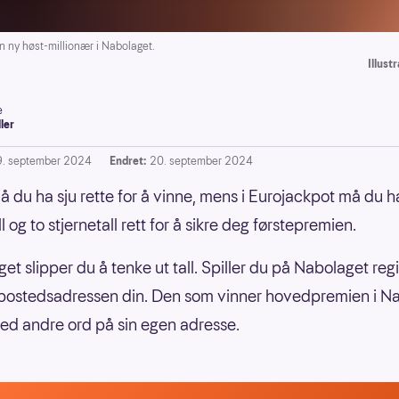
 ny høst-millionær i Nabolaget.
Illust
e
ller
9. september 2024
Endret:
20. september 2024
må du ha sju rette for å vinne, mens i Eurojackpot må du 
 og to stjernetall rett for å sikre deg førstepremien.
et slipper du å tenke ut tall. Spiller du på Nabolaget reg
bostedsadressen din. Den som vinner hovedpremien i N
ed andre ord på sin egen adresse.