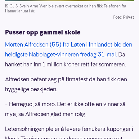
ÏS-GLIS: Svein Arne Yven ble svært overrasket da han fikk Telefonen fra
Hamar januar i år.
Foto: Privat
Pusser opp gammel skole
Morten Alfredsen (55) fra Løten i Innlandet ble den
heldigste Nabolaget-vinneren fredag 31. mai.
Da
hanket han inn 1 million kroner rett før sommeren.
Alfredsen befant seg på firmafest da han fikk den
hyggelige beskjeden.
– Herregud, så moro. Det er ikke ofte en vinner så
mye, sa Alfredsen glad men rolig.
Løtensokningen pleier å levere femukers-kuponger i
Norsk Tipping appen, og denne gangen gav det