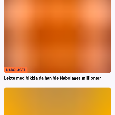
NABOLAGET
Lekte med bikkja da han ble Nabolaget-millionær