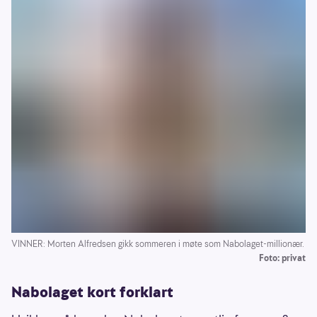
VINNER: Morten Alfredsen gikk sommeren i møte som Nabolaget-millionær.
Foto: privat
Nabolaget kort forklart