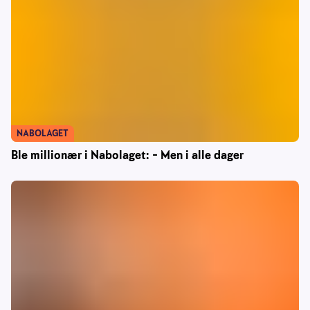
NABOLAGET
Ble millionær i Nabolaget: – Men i alle dager