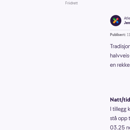
Friidrett
Atl
Jen
Publisert:
1
Tradisjo
halvveis
en rekke 
Natt/ti
I tilleg
stå opp 
03.25 no