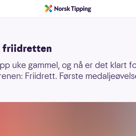
 friidretten
app uke gammel, og nå er det klart f
nen: Friidrett. Første medaljeøvel