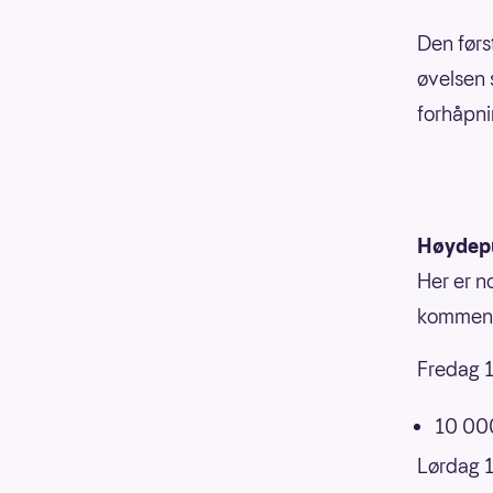
Den førs
øvelsen s
forhåpni
Høydep
Her er n
kommende
Fredag 1
10 000
Lørdag 1