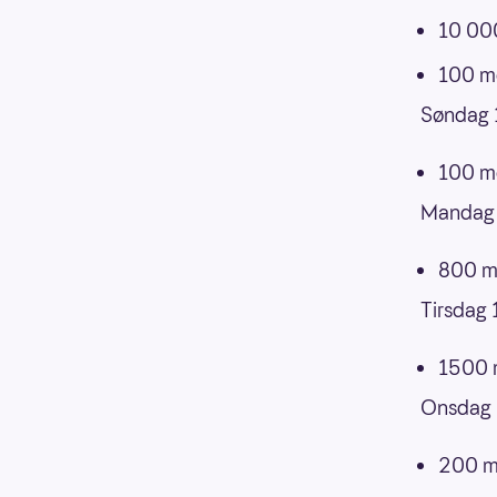
10 000
100 me
Søndag 
100 me
Mandag 
800 me
Tirsdag 
1500 m
Onsdag 
200 me