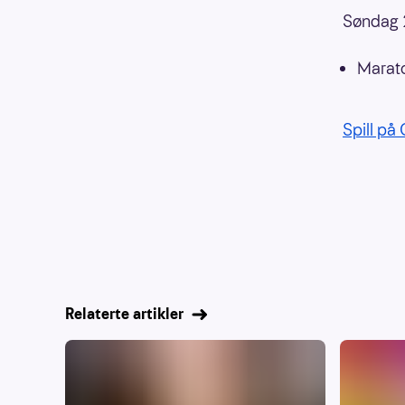
Søndag 
Marato
Spill på
Relaterte artikler