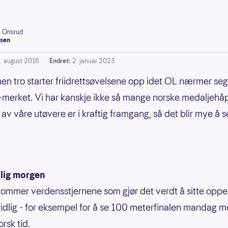
e Onsrud
sen
1. august 2016
Endret:
2. januar 2023
nen tro starter friidrettsøvelsene opp idet OL nærmer seg
-merket. Vi har kanskje ikke så mange norske medaljehå
av våre utøvere er i kraftig framgang, så det blir mye å se
dlig morgen
g kommer verdensstjernene som gjør det verdt å sitte oppe 
tidlig - for eksempel for å se 100 meterfinalen mandag m
rsk tid.