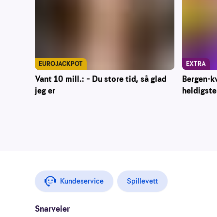
EUROJACKPOT
EXTRA
Vant 10 mill.: – Du store tid, så glad
Bergen-kv
jeg er
heldigste
Kundeservice
Spillevett
Snarveier