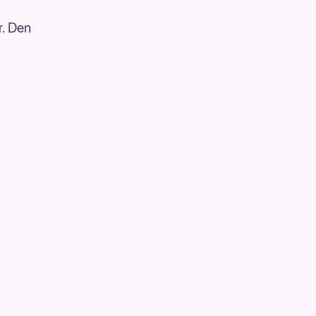
r. Den
n