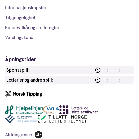
Informasjonskapsler
Tilgjengelighet
Kundevilkår og spilleregler
Varslingskanal
Åpningstider
Sportsspill:
--:-- - --:--
Lotterier og andre spill:
--:-- - --:--
Andre lenker
Aldersgrense
18 år