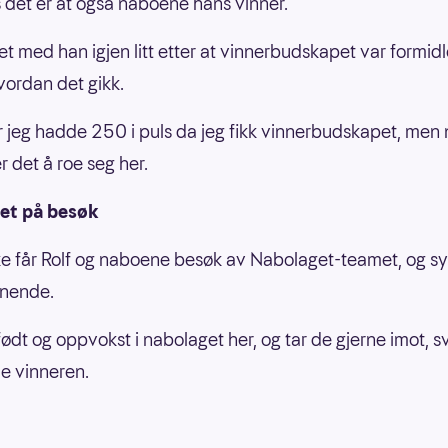
 det er at også naboene hans vinner.
et med han igjen litt etter at vinnerbudskapet var formidl
vordan det gikk.
or jeg hadde 250 i puls da jeg fikk vinnerbudskapet, men
 det å roe seg her.
et på besøk
e får Rolf og naboene besøk av Nabolaget-teamet, og sy
nnende.
født og oppvokst i nabolaget her, og tar de gjerne imot, s
e vinneren.