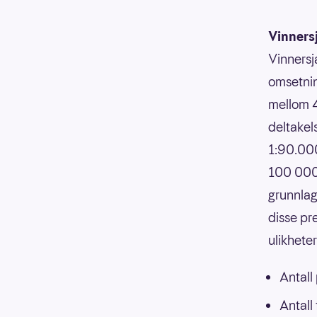
Vinners
Vinnersj
omsetnin
mellom 4
deltakels
1:90.000
100 000,
grunnlag
disse pr
ulikhete
Antall
Antall