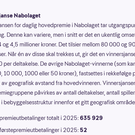
janse Nabolaget
ansen for daglig hovedpremie i Nabolaget tar utgangspun
g. Denne kan variere, men i snitt er det en ukentlig omse
 og 4,5 millioner kroner. Det tilsier mellom 80 000 og 
er. Når én av disse skal trekkes ut, gir det en vinnersjans
 per deltakelse. De øvrige Nabolaget-vinnerne (som ka
 10 000, 1000 eller 50 kroner), fastsettes i rekkefølge 
 av geografisk avstand fra hovedvinneren. Vinnersjansen
emiegruppene påvirkes av antall deltakelser, antall spille
r i bebyggelsesstruktur innenfor et gitt geografisk område
 premieutbetalinger totalt i 2025:
635 929
 førstepremieutbetalinger i 2025:
52