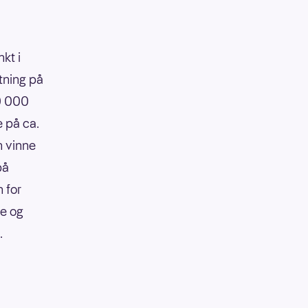
kt i
tning på
90 000
e på ca.
n vinne
på
 for
re og
.