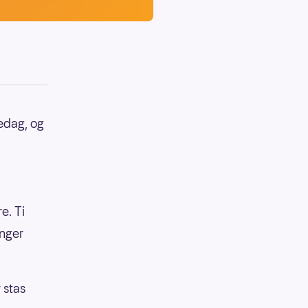
edag, og
e. Ti
enger
r stas