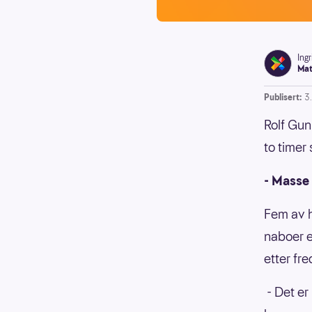
Ing
Mat
Publisert:
3.
Rolf Gun
to timer
- Masse
Fem av h
naboer e
etter fr
- Det er 