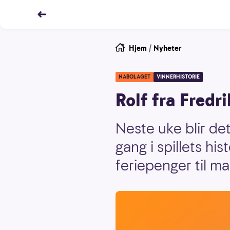
Hjem
/
Nyheter
NABOLAGET
VINNERHISTORIE
Rolf fra Fredr
Neste uke blir de
gang i spillets hi
feriepenger til m