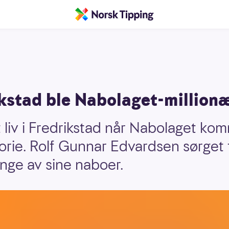
ikstad ble Nabolaget-million
t liv i Fredrikstad når Nabolaget kom
storie. Rolf Gunnar Edvardsen sørget 
ange av sine naboer.