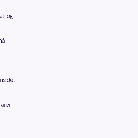
et, og
 nå
ns det
varer