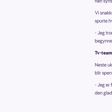
han syns
Vi snakk
spurte h
- Jeg tr
begynner
Tv-team
Neste uk
blir spe
- Jeg er 
den glad