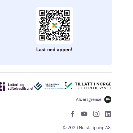
Last ned appen!
Aldersgrense
18 år
Sosiale len
©
2026
Norsk Tipping AS.