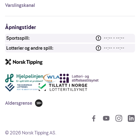
Varslingskanal
Åpningstider
Sportsspill:
--:-- - --:--
Lotterier og andre spill:
--:-- - --:--
Andre lenker
Aldersgrense
18 år
So
©
2026
Norsk Tipping AS.