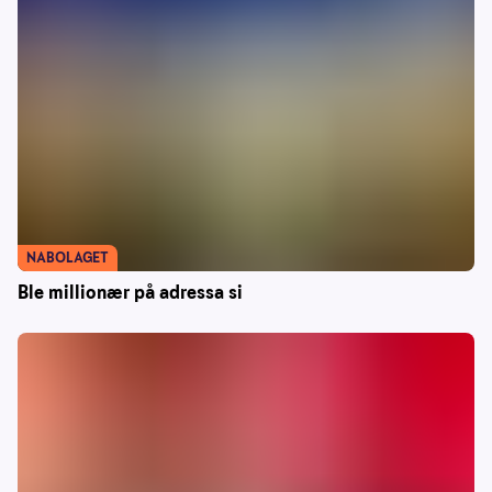
NABOLAGET
Ble millionær på adressa si