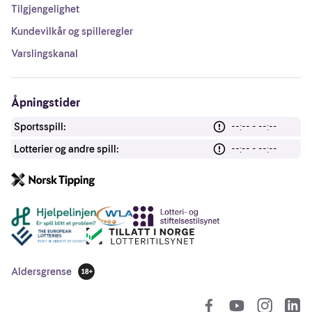
Tilgjengelighet
Kundevilkår og spilleregler
Varslingskanal
Åpningstider
Sportsspill:
--:-- - --:--
Lotterier og andre spill:
--:-- - --:--
Andre lenker
Aldersgrense
18 år