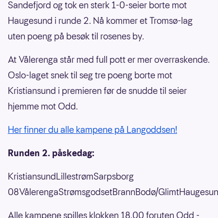
Sandefjord og tok en sterk 1-0-seier borte mot
Haugesund i runde 2. Nå kommer et Tromsø-lag
uten poeng på besøk til rosenes by.
At Vålerenga står med full pott er mer overraskende.
Oslo-laget snek til seg tre poeng borte mot
Kristiansund i premieren før de snudde til seier
hjemme mot Odd.
Her finner du alle kampene på Langoddsen!
Runden 2. påskedag:
KristiansundLillestrømSarpsborg
08VålerengaStrømsgodsetBrannBodø/GlimtHaugesu
Alle kampene spilles klokken 18.00 foruten Odd -