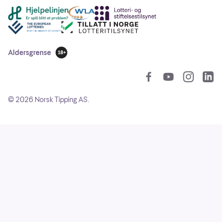
Andre lenker
Aldersgrense
18 år
So
©
2026
Norsk Tipping AS.