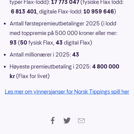
typer Flax-lodd):
17 773 047
(fysiske Flax lodd:
6 813 401
, digitale Flax-lodd:
10 959 646
)
Antall førstepremieutbetalinger 2025 (i lodd
med toppremie på 500 000 kroner eller mer:
93
(
50
fysisk Flax,
43
digital Flax)
Antall millionærer i 2025:
43
Høyeste premieutbetaling i 2025:
4 800 000
kr
(Flax for livet)
Les mer om vinnersjanser for Norsk Tippings spill her