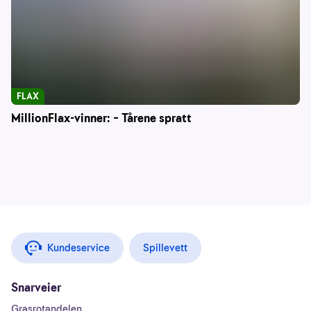
FLAX
MillionFlax-vinner: – Tårene spratt
Kundeservice
Spillevett
Snarveier
Grasrotandelen