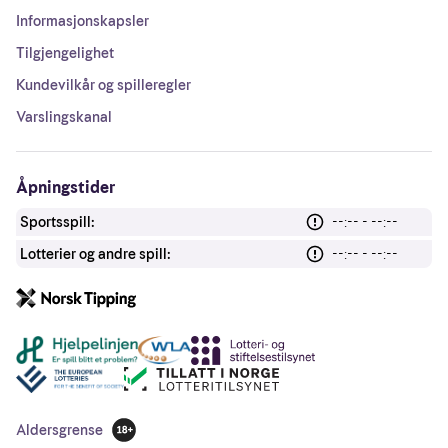
Informasjonskapsler
Tilgjengelighet
Kundevilkår og spilleregler
Varslingskanal
Åpningstider
Sportsspill:
--:-- - --:--
Lotterier og andre spill:
--:-- - --:--
Andre lenker
Aldersgrense
18 år