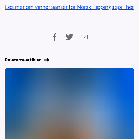
Les mer om vinnersjanser for Norsk Tippings spill her
Relaterte artikler