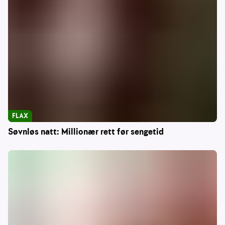
FLAX
Søvnløs natt: Millionær rett før sengetid