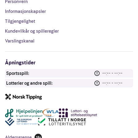
Personvern
Informasjonskapsler
Tilgjengelighet
Kundevilkår og spilleregler
Varslingskanal
Åpningstider
Sportsspill:
--:-- - --:--
Lotterier og andre spill:
--:-- - --:--
Andre lenker
Aldersgrense