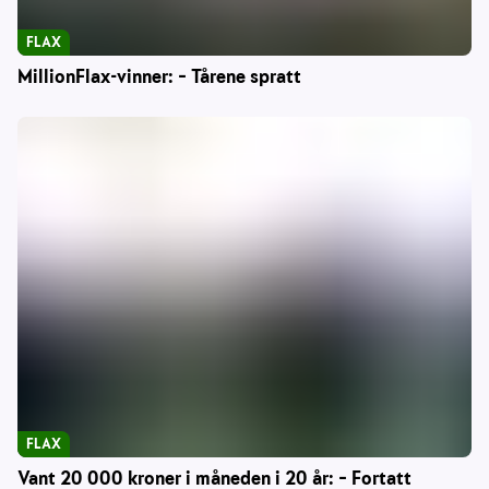
FLAX
MillionFlax-vinner: – Tårene spratt
FLAX
Vant 20 000 kroner i måneden i 20 år: – Fortatt