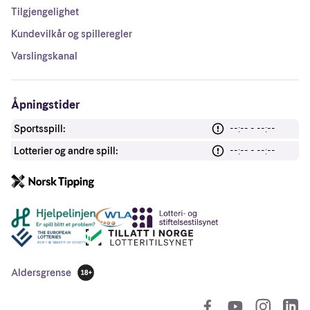
Tilgjengelighet
Kundevilkår og spilleregler
Varslingskanal
Åpningstider
Sportsspill:
--:-- - --:--
Lotterier og andre spill:
--:-- - --:--
Andre lenker
Aldersgrense
18 år