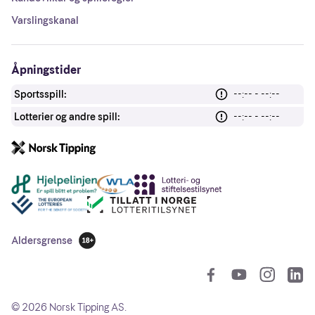
Varslingskanal
Åpningstider
Sportsspill:
--:-- - --:--
Lotterier og andre spill:
--:-- - --:--
Andre lenker
Aldersgrense
18 år
So
©
2026
Norsk Tipping AS.