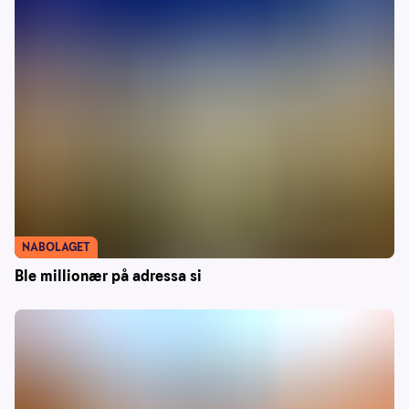
NABOLAGET
Ble millionær på adressa si