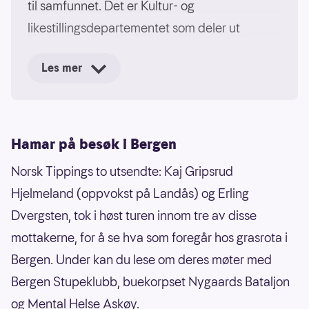
til samfunnet. Det er Kultur- og
likestillingsdepartementet som deler ut
pengene og fordelingen er forhåndsbestemt. I
Les mer
2024 kom overskuddet på 8 milliarder kroner
og i 2025 ble pengene fordelt slik.
Hamar på besøk i Bergen
Norsk Tippings to utsendte: Kaj Gripsrud
Hjelmeland (oppvokst på Landås) og Erling
Dvergsten, tok i høst turen innom tre av disse
mottakerne, for å se hva som foregår hos grasrota i
Bergen. Under kan du lese om deres møter med
Bergen Stupeklubb, buekorpset Nygaards Bataljon
Kundene til Norsk Tipping fikk velge hvilke lag
og Mental Helse Askøy.