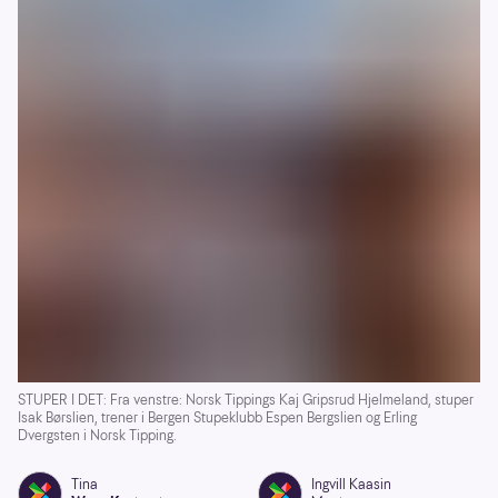
STUPER I DET: Fra venstre: Norsk Tippings Kaj Gripsrud Hjelmeland, stuper
Isak Børslien, trener i Bergen Stupeklubb Espen Bergslien og Erling
Dvergsten i Norsk Tipping.
Tina
Ingvill Kaasin