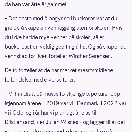
da han var åtte år gammel.
– Det beste med å begynne i buekorps var at du
greide å skape en vennegjeng utenfor skolen. Hvis
du ikke hadde mye venner på skolen, så er
buekorpset en veldig god ting å ha. Og så skaper du
vennskap for livet, forteller Winther Sørensen.
De to forteller at de har merket grasrotmidlene i
forbindelse med diverse turer.
– Vi har dratt på masse forskjellige type turer opp
igjennom årene. I 2019 var vi i Danmark. I 2022 var
vi i Oslo, og i år har vi planlagt å reise til
Kristiansand, sier Julian Wisnes – og legger til at det
varierer om de møter andre korps eller ikke på