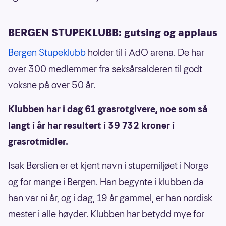
og foreninger 858 millioner skulle gå til,
gjennom Grasrotandelen.
BERGEN STUPEKLUBB: gutsing og applaus
Bergen Stupeklubb
holder til i AdO arena. De har
over 300 medlemmer fra seksårsalderen til godt
voksne på over 50 år.
Klubben har i dag 61 grasrotgivere, noe som så
langt i år har resultert i 39 732 kroner i
grasrotmidler.
Isak Børslien er et kjent navn i stupemiljøet i Norge
og for mange i Bergen. Han begynte i klubben da
han var ni år, og i dag, 19 år gammel, er han nordisk
mester i alle høyder. Klubben har betydd mye for