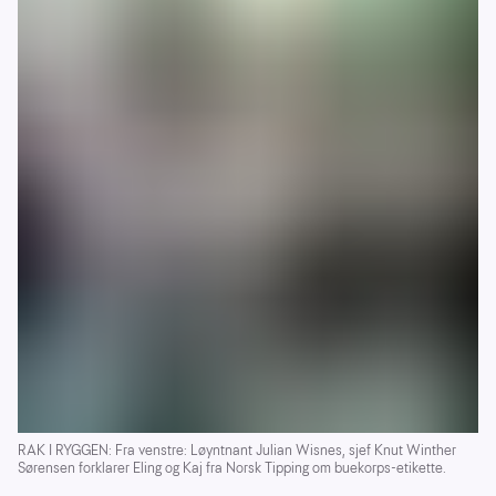
RAK I RYGGEN: Fra venstre: Løyntnant Julian Wisnes, sjef Knut Winther
Sørensen forklarer Eling og Kaj fra Norsk Tipping om buekorps-etikette.