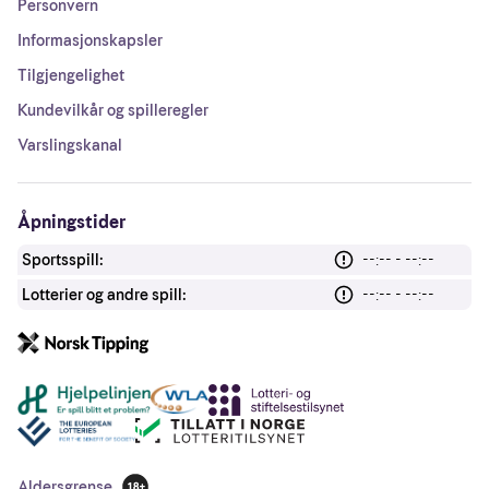
Personvern
Informasjonskapsler
Tilgjengelighet
Kundevilkår og spilleregler
Varslingskanal
Åpningstider
Sportsspill:
--:-- - --:--
Lotterier og andre spill:
--:-- - --:--
Andre lenker
Aldersgrense