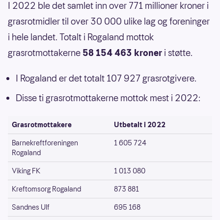
I 2022 ble det samlet inn over 771 millioner kroner i
grasrotmidler til over 30 000 ulike lag og foreninger
i hele landet. Totalt i Rogaland mottok
grasrotmottakerne
58 154 463 kroner
i støtte.
I Rogaland er det totalt 107 927 grasrotgivere.
Disse ti grasrotmottakerne mottok mest i 2022:
Grasrotmottakere
Utbetalt i 2022
Barnekreftforeningen
1 605 724
Rogaland
Viking FK
1 013 080
Kreftomsorg Rogaland
873 881
Sandnes Ulf
695 168