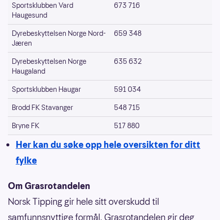
Sportsklubben Vard
673 716
Haugesund
Dyrebeskyttelsen Norge Nord-
659 348
Jæren
Dyrebeskyttelsen Norge
635 632
Haugaland
Sportsklubben Haugar
591 034
Brodd FK Stavanger
548 715
Bryne FK
517 880
Her kan du søke opp hele oversikten for ditt
fylke
Om Grasrotandelen
Norsk Tipping gir hele sitt overskudd til
samfunnsnyttige formål. Grasrotandelen gir deg