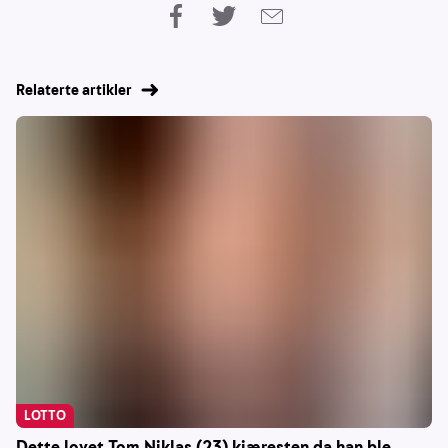
Relaterte artikler
LOTTO
Dette lovet Tom Niklas (23) kjæresten da han ble