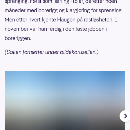
sprenging. Først som lærling i to år, deretter noen
måneder med borerigg og klargjøring for sprenging.
Men etter hvert kjente Haugen på rastløsheten. 1.
november var han ferdig i den faste jobben i
boreriggen.
(Saken fortsetter under bildekarusellen.)