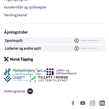
Kundevilkår og spilleregler
Varslingskanal
Åpningstider
Sportsspill:
--:-- - --:--
Lotterier og andre spill:
--:-- - --:--
Andre lenker
Aldersgrense
18 år
So