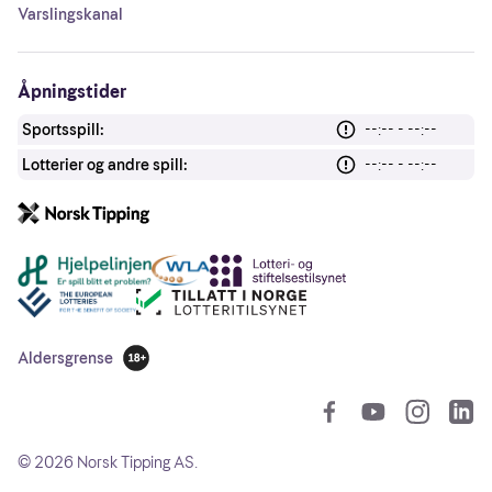
Varslingskanal
Åpningstider
Sportsspill:
--:-- - --:--
Lotterier og andre spill:
--:-- - --:--
Andre lenker
Aldersgrense
18 år
So
©
2026
Norsk Tipping AS.