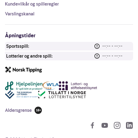
Kundevilkår og spilleregler
Varslingskanal
Åpningstider
Sportsspill:
--:-- - --:--
Lotterier og andre spill:
--:-- - --:--
Andre lenker
Aldersgrense
18 år
So