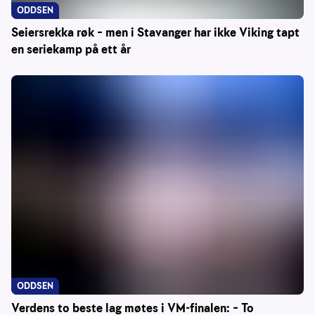
ODDSEN
Seiersrekka røk – men i Stavanger har ikke Viking tapt
en seriekamp på ett år
ODDSEN
Verdens to beste lag møtes i VM-finalen: – To