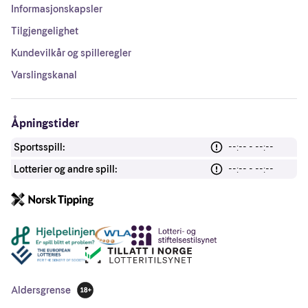
Informasjonskapsler
Tilgjengelighet
Kundevilkår og spilleregler
Varslingskanal
Åpningstider
Sportsspill:
--:-- - --:--
Lotterier og andre spill:
--:-- - --:--
Andre lenker
Aldersgrense
18 år