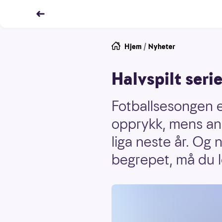
Hjem
/
Nyheter
Halvspilt serie
Fotballsesongen e
opprykk, mens and
liga neste år. Og 
begrepet, må du l