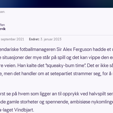
sen.
ffen
rvik
. september 2021
Endret:
3. januar 2023
ndariske fotballmanageren Sir Alex Ferguson hadde et 
e situasjoner der mye står på spill og det kan vippe den e
e veien. Han kalte det “squeaky-bum time”. Det er ikke så
e, men det handler om at setepartiet strammer seg, for å 
rst se på hvem som ligger an til opprykk ved halvspilt ser
åde gamle storheter og spennende, ambisiøse nykomling
-laget Vindbjart.