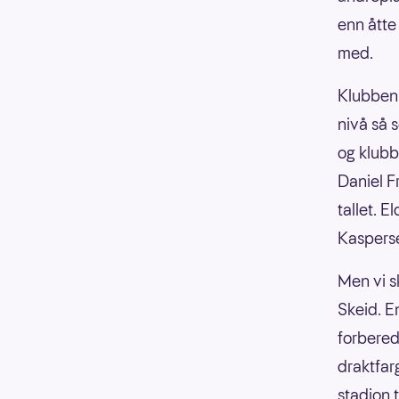
enn åtte
med.
Klubben 
nivå så 
og klubb
Daniel F
tallet. E
Kasperse
Men vi s
Skeid. E
forbered
draktfarg
stadion 