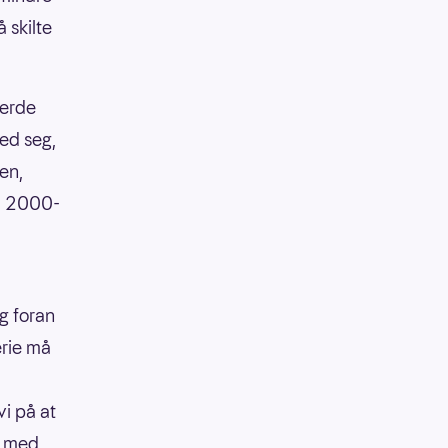
 skilte
jerde
med seg,
en,
a 2000-
g foran
erie må
vi på at
t med