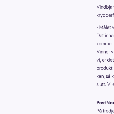
Vindbjart
krydderf
- Målet 
Det inne
kommer a
Vinner vi
vi, er de
produkt 
kan, så 
slutt. Vi
PostNord
På tredj