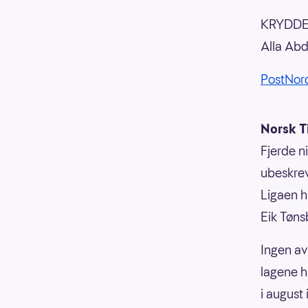
KRYDDER
Alla Abda
PostNord
Norsk T
Fjerde ni
ubeskrev
Ligaen h
Eik Tøns
Ingen av
lagene h
i august i