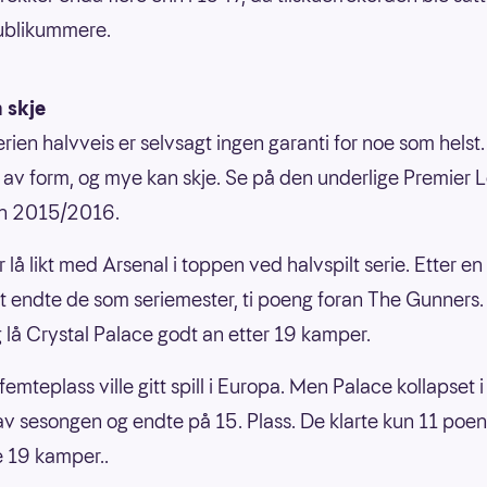
blikummere.
 skje
erien halvveis er selvsagt ingen garanti for noe som helst
n av form, og mye kan skje. Se på den underlige Premier 
n 2015/2016.
 lå likt med Arsenal i toppen ved halvspilt serie. Etter e
t endte de som seriemester, ti poeng foran The Gunners.
 lå Crystal Palace godt an etter 19 kamper.
femteplass ville gitt spill i Europa. Men Palace kollapset 
av sesongen og endte på 15. Plass. De klarte kun 11 poe
te 19 kamper..