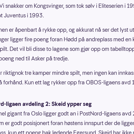
Vi snakker om Kongsvinger, som tok sølv i Eliteserien i 1
ot Juventus i 1993.
en er åpenbart å rykke opp, og akkurat nå ser det lyst ut
ger ligger fire poeng foran Hødd på andreplass med en
pilt. Det vil bli disse to lagene som gjør opp om tabelltop
 poeng ned til Asker på tredje.
r riktignok tre kamper mindre spilt, men ingen kan innkas
 forhånd. Kun ett lag rykker opp fra OBOS-ligaens avd 1
d-ligaen avdeling 2: Skeid ypper seg
l gigant fra Oslo ligger godt an i PostNord-ligaens avd 
m er godt posisjonert foran høstens innspurt der de ligge
ss, kun ett poeng bak ledende Egersund. Skeid har ikke