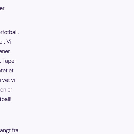
er
rfotball.
r. Vi
ener.
t. Taper
atet et
 vet vi
pen er
tball!
angt fra