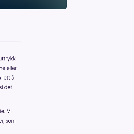
uttrykk
ne eller
 lett å
si det
ie. Vi
er, som