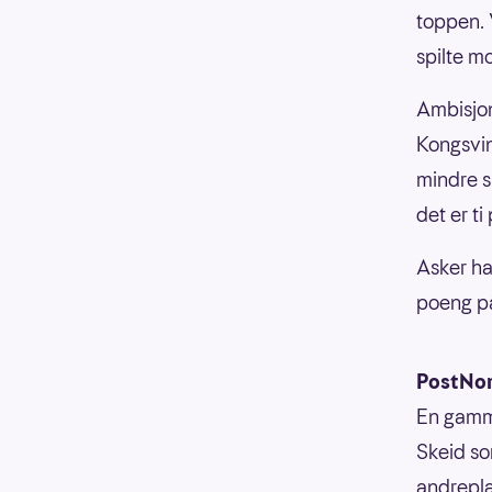
toppen. 
spilte m
Ambisjon
Kongsvin
mindre s
det er ti
Asker ha
poeng på
PostNor
En gamme
Skeid so
andrepla