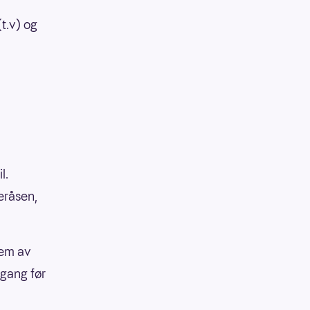
.v) og
l.
eråsen,
fem av
 gang før