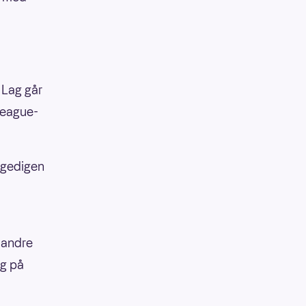
. Lag går
League-
n gedigen
i andre
ng på