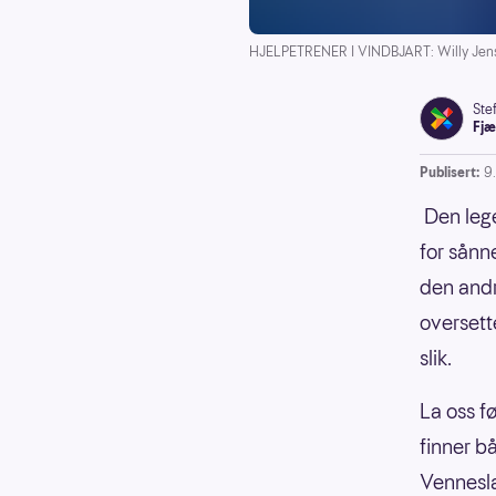
HJELPETRENER I VINDBJART: Willy Jen
Ste
Fjæ
Publisert:
9
Den lege
for sånn
den andr
oversett
slik.
La oss fø
finner b
Vennesla