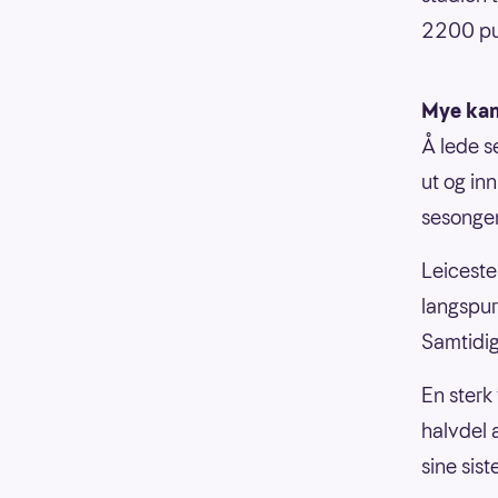
2200 pu
Mye kan
Å lede s
ut og in
sesonge
Leicester
langspur
Samtidig
En sterk 
halvdel 
sine sis