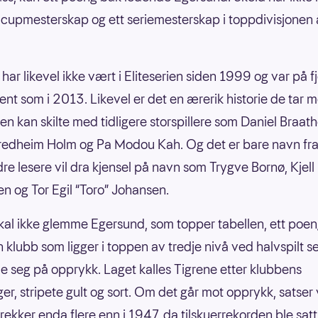
 cupmesterskap og ett seriemesterskap i toppdivisjonen å
har likevel ikke vært i Eliteserien siden 1999 og var på f
sent som i 2013. Likevel er det en ærerik historie de tar 
en kan skilte med tidligere storspillere som Daniel Braath
redheim Holm og Pa Modou Kah. Og det er bare navn fr
ldre lesere vil dra kjensel på navn som Trygve Bornø, Kjell
n og Tor Egil “Toro” Johansen.
kal ikke glemme Egersund, som topper tabellen, ett poen
n klubb som ligger i toppen av tredje nivå ved halvspilt s
e seg på opprykk. Laget kalles Tigrene etter klubbens
er, stripete gult og sort. Om det går mot opprykk, satser 
trekker enda flere enn i 1947, da tilskuerrekorden ble sat