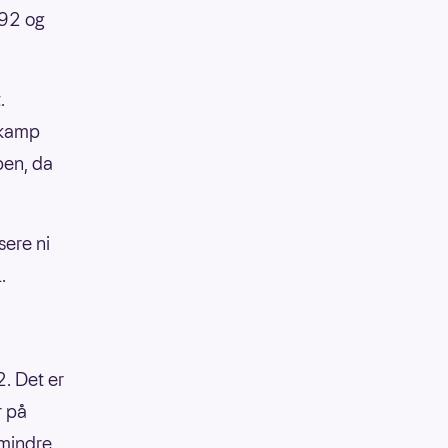
992 og
.
 kamp
pen, da
sere ni
.
2. Det er
r på
 mindre