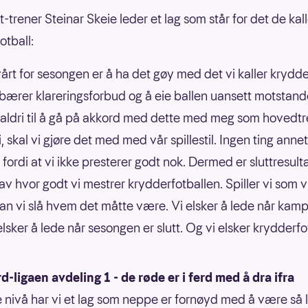
-trener Steinar Skeie leder et lag som står for det de kall
otball:
vårt for sesongen er å ha det gøy med det vi kaller krydde
bærer klareringsforbud og å eie ballen uansett motstande
ldri til å gå på akkord med dette med meg som hovedtr
, skal vi gjøre det med med vår spillestil. Ingen ting anne
t fordi at vi ikke presterer godt nok. Dermed er sluttresult
av hvor godt vi mestrer krydderfotballen. Spiller vi som vi
kan vi slå hvem det måtte være. Vi elsker å lede når kam
 elsker å lede når sesongen er slutt. Og vi elsker krydderfo
-ligaen avdeling 1 - de røde er i ferd med å dra ifra
e nivå har vi et lag som neppe er fornøyd med å være så l