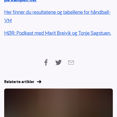
Her finner du resultatene og tabellene for håndball-
VM
HØR: Podkast med Marit Breivik og Tonje Sagstuen.
Relaterte artikler