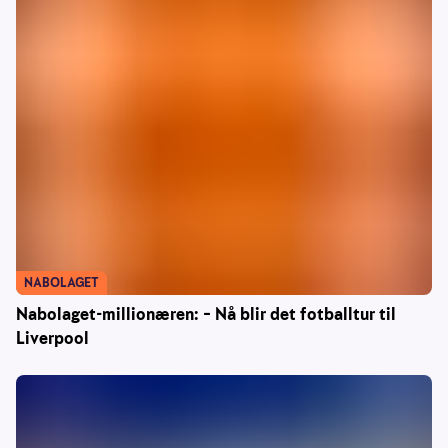
NABOLAGET
Nabolaget-millionæren: – Nå blir det fotballtur til
Liverpool