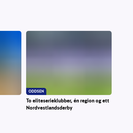
ODDSEN
To eliteserieklubber, én region og ett
Nordvestlandsderby