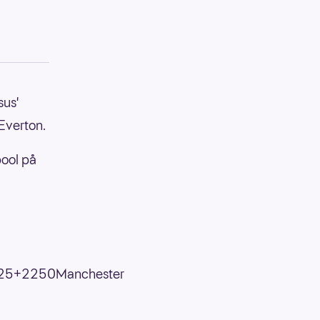
sus'
Everton.
pool på
a25+2250Manchester