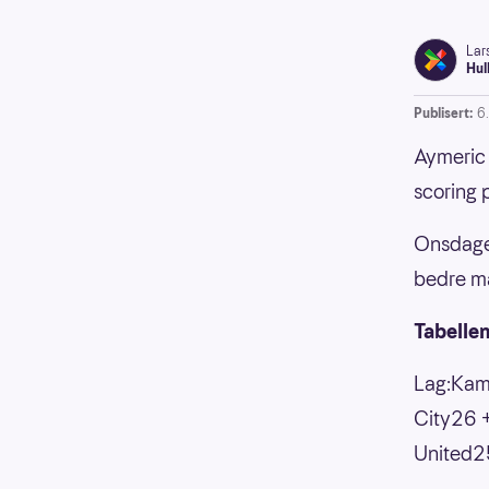
Lar
Hul
Publisert:
6
Aymeric 
scoring 
Onsdagen
bedre må
Tabellen
Lag:Kam
City26
United