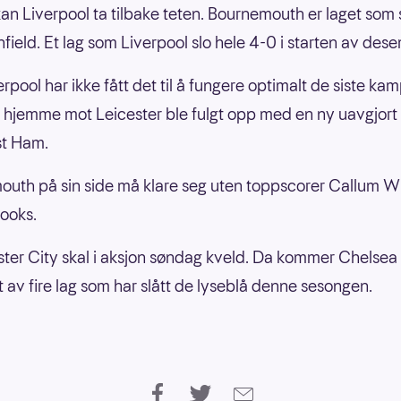
an Liverpool ta tilbake teten. Bournemouth er laget som 
nfield. Et lag som Liverpool slo hele 4-0 i starten av des
rpool har ikke fått det til å fungere optimalt de siste ka
 hjemme mot Leicester ble fulgt opp med en ny uavgjort
t Ham.
uth på sin side må klare seg uten toppscorer Callum W
rooks.
er City skal i aksjon søndag kveld. Da kommer Chelsea
t av fire lag som har slått de lyseblå denne sesongen.