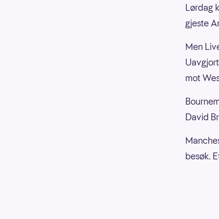
Lørdag k
gjeste A
Men Live
Uavgjort
mot Wes
Bournemo
David B
Manchest
besøk. E