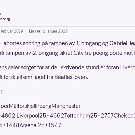
s
leberg
. februar 2019
Endret:
2. januar 2023
Laportes scoring på tampen av 1. omgang og Gabriel Je
på tampen av 2. omgang sikret City tre poeng borte mot 
s seier sørget for at de i skrivende stund er foran Liver
lforskjell enn laget fra Beatles-byen.
:
perMålforskjellPoengManchester
 +4862 Liverpool25+4662Tottenham25+2757Chelse
25+1448Arsenal25+1547