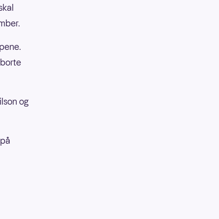
skal
ember.
mpene.
 borte
ilson og
 på