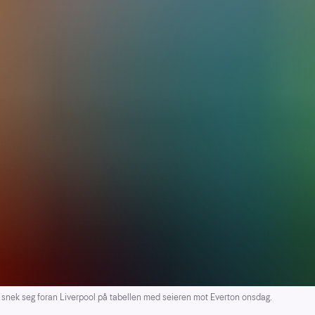
k seg foran Liverpool på tabellen med seieren mot Everton onsdag.