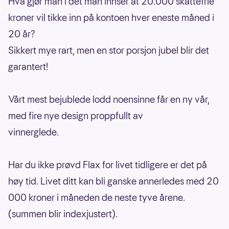
Hva gjør man i det man innser at 20.000 skattefrie
kroner vil tikke inn på kontoen hver eneste måned i
20 år?
Sikkert mye rart, men en stor porsjon jubel blir det
garantert!
Vårt mest bejublede lodd noensinne får en ny vår,
med fire nye design proppfullt av
vinnerglede.
Har du ikke prøvd Flax for livet tidligere er det på
høy tid. Livet ditt kan bli ganske annerledes med 20
000 kroner i måneden de neste tyve årene.
(summen blir indexjustert).