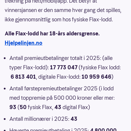
trekning på nett/mobil/app. Det betyr at
vinnersjansen er den samme hver gang det spilles,
ikke gjennomsnittlig som hos fysiske Flax-lodd.
Alle Flax-lodd har 18-års aldersgrense.
Hjelpelinjen.no
Antall premieutbetalinger totalt i 2025: (alle
typer Flax-lodd):
17 773 047
(fysiske Flax lodd:
6 813 401
, digitale Flax-lodd:
10 959 646
)
Antall førstepremieutbetalinger 2025 (i lodd
med toppremie på 500 000 kroner eller mer:
93
(
50
fysisk Flax,
43
digital Flax)
Antall millionærer i 2025:
43
Høyeste premieutbetaling i 2025:
4 800 000