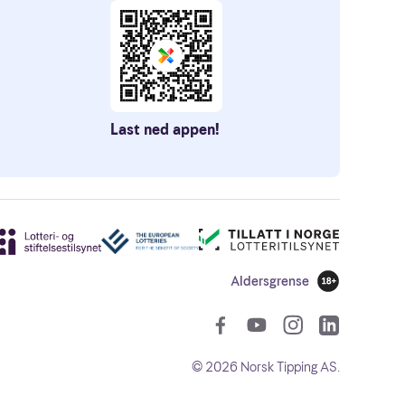
Last ned appen!
Aldersgrense
18 år
Sosiale len
©
2026
Norsk Tipping AS.