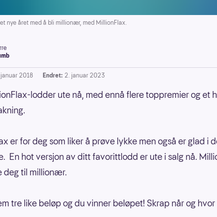
t nye året med å bli millionær, med MillionFlax.
rre
umb
. januar 2018
Endret:
2. januar 2023
lionFlax-lodder ute nå, med ennå flere toppremier og et h
akning.
lax er for deg som liker å prøve lykke men også er glad i d
 En hot versjon av ditt favorittlodd er ute i salg nå. Mill
 deg til millionær.
em tre like beløp og du vinner beløpet! Skrap når og hvo