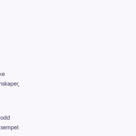
kke
enskaper,
 lodd
eksempel: