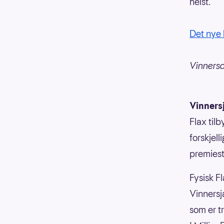
helst.
Det nye 
Vinnersa
Vinners
Flax til
forskjell
premiesti
Fysisk Fl
Vinnersja
som er t