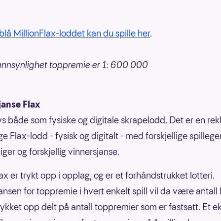
blå MillionFlax-loddet kan du spille her
.
nnsynlighet toppremie er 1: 600 000
janse Flax
bys både som fysiske og digitale skrapelodd. Det er en re
ige Flax-lodd - fysisk og digitalt - med forskjellige spilleg
ger og forskjellig vinnersjanse.
ax er trykt opp i opplag, og er et forhåndstrukket lotteri.
nsen for toppremie i hvert enkelt spill vil da være antall
rykket opp delt på antall toppremier som er fastsatt. Et 