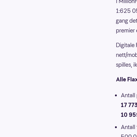
I Millio
1:625 05
gang det
premier 
Digitale
nett/mob
spilles,
Alle Fla
Antall
17 77
10 95
Antall
500 00