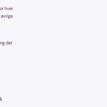
or hver
 øvrige
ang det
å