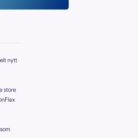
elt nytt
e store
ionFlax
r som