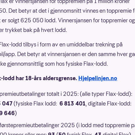
nFlax er vinnersjansen for toppremien på 1 million kroner
0. Det betyr at det i gjennomsnitt vinnes en toppremie f
 er solgt 625 050 lodd. Vinnersjansen for toppremier og
er trykket bak på hvert lodd.
 Flax-lodd tilbys i form av en umiddelbar trekning på
il/app. Det betyr at vinnersjansen er den samme hver g
 ikke gjennomsnittlig som hos fysiske Flax-lodd.
x-lodd har 18-års aldersgrense.
Hjelpelinjen.no
 premieutbetalinger totalt i 2025: (alle typer Flax-lodd):
3 047
(fysiske Flax lodd:
6 813 401
, digitale Flax-lodd:
9 646
)
 førstepremieutbetalinger 2025 (i lodd med toppremie p
0 kroner eller mer:
93
(
50
fysisk Flax,
43
digital Flax)