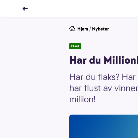
Hjem
/
Nyheter
FLAX
Har du Million
Har du flaks? Har
har flust av vinne
million!