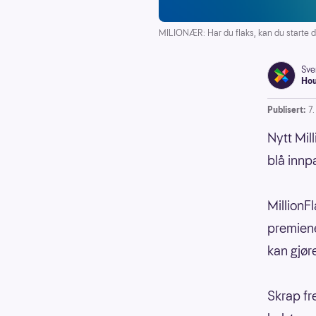
MILIONÆR: Har du flaks, kan du starte de
Sve
Ho
Publisert:
7
Nytt Mil
blå innp
MillionF
premiene.
kan gjøre
Skrap fr