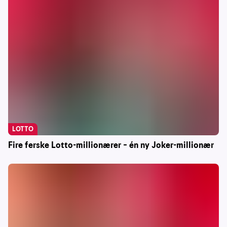
LOTTO
Fire ferske Lotto-millionærer – én ny Joker-millionær