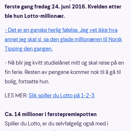
første gang fredag 24. juni 2016. Kvelden etter
ble hun Lotto-millionær.
- Det er en ganske herlig følelse. Jeg vet ikke hva
annet jeg skal si, sa den glade millionæren til Norsk
Tipping den gangen.
- Nå blir jeg kvitt studielånet mitt og skal reise på en
fin ferie. Resten av pengene kommer nok til å gå til
bolig, fortsatte hun.
LES MER:
Slik spiller du Lotto på 1-2-3
Ca. 14 millioner i førstepremiepotten
Spiller du Lotto, er du selvfølgelig også med i