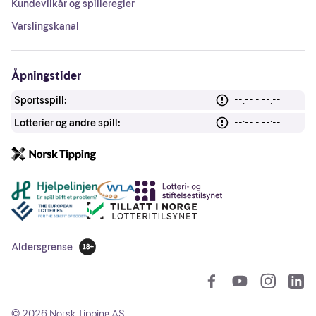
Kundevilkår og spilleregler
Varslingskanal
Åpningstider
Sportsspill:
--:-- - --:--
Lotterier og andre spill:
--:-- - --:--
Andre lenker
Aldersgrense
18 år
So
©
2026
Norsk Tipping AS.