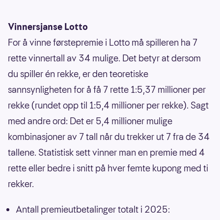
Vinnersjanse Lotto
For å vinne førstepremie i Lotto må spilleren ha 7
rette vinnertall av 34 mulige. Det betyr at dersom
du spiller én rekke, er den teoretiske
sannsynligheten for å få 7 rette 1:5,37 millioner per
rekke (rundet opp til 1:5,4 millioner per rekke). Sagt
med andre ord: Det er 5,4 millioner mulige
kombinasjoner av 7 tall når du trekker ut 7 fra de 34
tallene. Statistisk sett vinner man en premie med 4
rette eller bedre i snitt på hver femte kupong med ti
rekker.
Antall premieutbetalinger totalt i 2025: