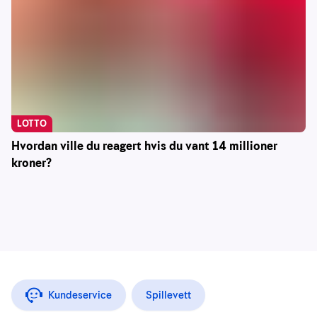
LOTTO
Hvordan ville du reagert hvis du vant 14 millioner
kroner?
Kundeservice
Spillevett