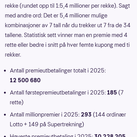
rekke (rundet opp til 1:5,4 millioner per rekke). Sagt
med andre ord: Det er 5,4 millioner mulige
kombinasjoner av 7 tall når du trekker ut 7 fra de 34
tallene. Statistisk sett vinner man en premie med 4
rette eller bedre i snitt på hver femte kupong med ti
rekker.
Antall premieutbetalinger totalt i 2025:
12 500 680
Antall førstepremieutbetalinger i 2025:
185
(7
rette)
Antall millionpremier i 2025:
293
(144 ordinær
Lotto + 149 på Supertrekning)
Høyeste premieutbetaling i 2025:
30 228 205