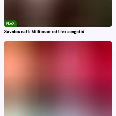
FLAX
Søvnløs natt: Millionær rett før sengetid