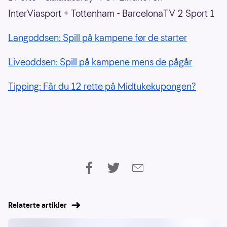
InterViasport + Tottenham - BarcelonaTV 2 Sport 1
Langoddsen: Spill på kampene før de starter
Liveoddsen: Spill på kampene mens de pågår
Tipping: Får du 12 rette på Midtukekupongen?
Relaterte artikler