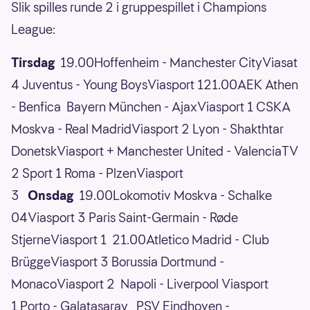
Slik spilles runde 2 i gruppespillet i Champions
League:
Tirsdag
19.00Hoffenheim - Manchester CityViasat
4 Juventus - Young BoysViasport 121.00AEK Athen
- Benfica Bayern München - AjaxViasport 1 CSKA
Moskva - Real MadridViasport 2 Lyon - Shakthtar
DonetskViasport + Manchester United - ValenciaTV
2 Sport 1 Roma - PlzenViasport
3
Onsdag
19.00Lokomotiv Moskva - Schalke
04Viasport 3 Paris Saint-Germain - Røde
StjerneViasport 1 21.00Atletico Madrid - Club
BrüggeViasport 3 Borussia Dortmund -
MonacoViasport 2 Napoli - Liverpool Viasport
1 Porto - Galatasaray PSV Eindhoven -