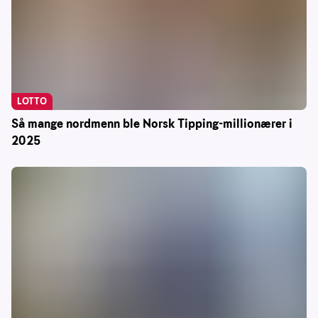
LOTTO
Så mange nordmenn ble Norsk Tipping-millionærer i
2025