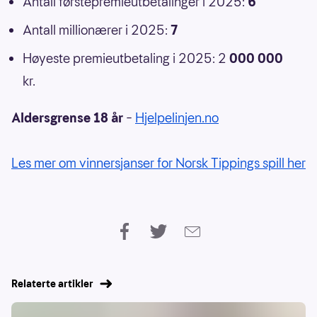
Antall førstepremieutbetalinger i 2025:
6
Antall millionærer i 2025:
7
Høyeste premieutbetaling i 2025: 2
000 000
kr.
Aldersgrense 18 år
–
Hjelpelinjen.no
Les mer om vinnersjanser for Norsk Tippings spill her
Relaterte artikler