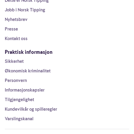
Dette er Norsk Tipping
Jobb i Norsk Tipping
Nyhetsbrev
Presse
Kontakt oss
Praktisk informasjon
Sikkerhet
Økonomisk kriminalitet
Personvern
Informasjonskapsler
Tilgjengelighet
Kundevilkår og spilleregler
Varslingskanal