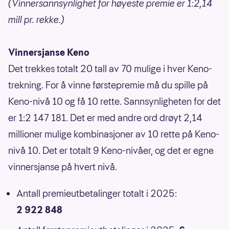
(Vinnersannsynlighet for høyeste premie er 1:2,14
mill pr. rekke.)
Vinnersjanse Keno
Det trekkes totalt 20 tall av 70 mulige i hver Keno-
trekning. For å vinne førstepremie må du spille på
Keno-nivå 10 og få 10 rette. Sannsynligheten for det
er 1:2 147 181. Det er med andre ord drøyt 2,14
millioner mulige kombinasjoner av 10 rette på Keno-
nivå 10. Det er totalt 9 Keno-nivåer, og det er egne
vinnersjanse på hvert nivå.
Antall premieutbetalinger totalt i 2025:
2 922 848