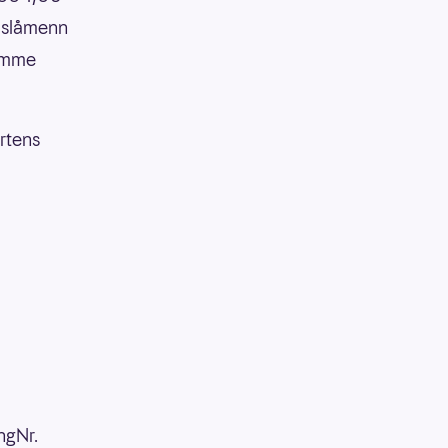
slslåmenn
samme
rtens
ngNr.