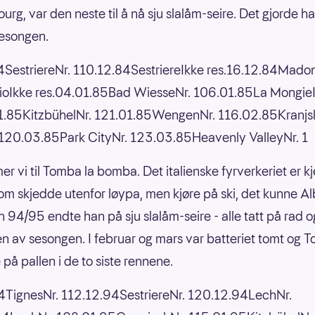
rg, var den neste til å nå sju slalåm-seire. Det gjorde ha
esongen.
SestriereNr. 110.12.84SestriereIkke res.16.12.84Mado
ioIkke res.04.01.85Bad WiesseNr. 106.01.85La Mongie
01.85KitzbühelNr. 121.01.85WengenNr. 116.02.85Kranjs
120.03.85Park CityNr. 123.03.85Heavenly ValleyNr. 1
r vi til Tomba la bomba. Det italienske fyrverkeriet er k
som skjedde utenfor løypa, men kjøre på ski, det kunne Alb
 94/95 endte han på sju slalåm-seire - alle tatt på rad o
ten av sesongen. I februar og mars var batteriet tomt og 
 på pallen i de to siste rennene.
4TignesNr. 112.12.94SestriereNr. 120.12.94LechNr.