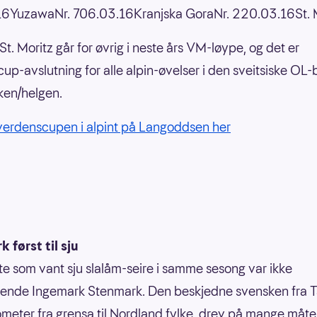
16YuzawaNr. 706.03.16Kranjska GoraNr. 220.03.16St. 
St. Moritz går for øvrig i neste års VM-løype, og det er
up-avslutning for alle alpin-øvelser i den sveitsiske OL
ken/helgen.
 verdenscupen i alpint på Langoddsen her
 først til sju
te som vant sju slalåm-seire i samme sesong var ikke
ende Ingemark Stenmark. Den beskjedne svensken fra T
ometer fra grensa til Nordland fylke, drev på mange måt