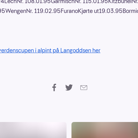
94LechNr. 108.01.95GarmischNr. 115.01.95KitzbühelNr
95WengenNr. 119.02.95FuranoKjørte ut19.03.95Bormio
 verdenscupen i alpint på Langoddsen her