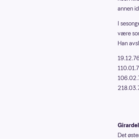
annen id
I sesong
være som
Han avsl
19.12.7
110.01.
106.02.7
218.03.
Girarde
Det øste