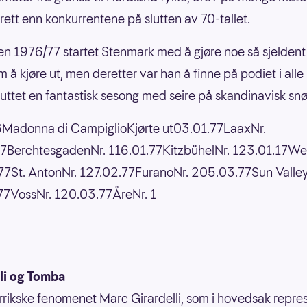
rett enn konkurrentene på slutten av 70-tallet.
en 1976/77 startet Stenmark med å gjøre noe så sjeldent 
 å kjøre ut, men deretter var han å finne på podiet i alle
uttet en fantastisk sesong med seire på skandinavisk snø
6Madonna di CampiglioKjørte ut03.01.77LaaxNr.
77BerchtesgadenNr. 116.01.77KitzbühelNr. 123.01.17W
7St. AntonNr. 127.02.77FuranoNr. 205.03.77Sun Valley
77VossNr. 120.03.77ÅreNr. 1
lli og Tomba
rrikske fenomenet Marc Girardelli, som i hovedsak repre