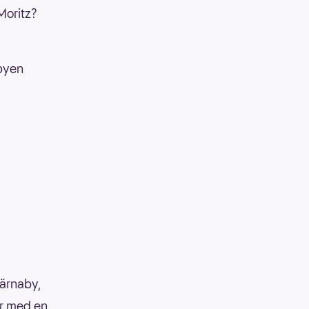
Moritz?
-byen
ärnaby,
er med en