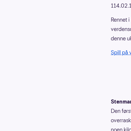
114.02.
Rennet i 
verdensc
denne u
Spill på
Stenmark
Den førs
overrask
noen kil