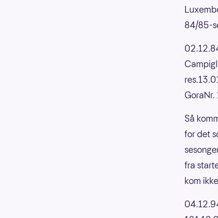
Luxembou
84/85-s
02.12.84
Campigl
res.13.
GoraNr. 
Så komme
for det 
sesongen
fra star
kom ikke
04.12.9