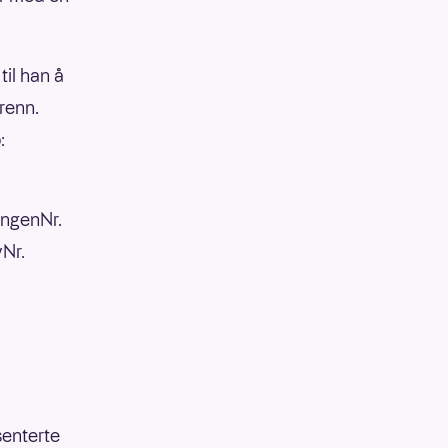
til han å
 renn.
:
engenNr.
Nr.
senterte