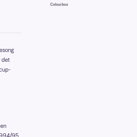
Colourbox
sesong
r det
scup-
 en
 1994/95