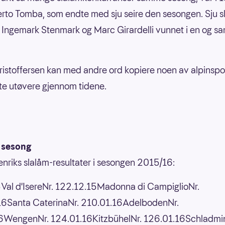
rto Tomba, som endte med sju seire den sesongen. Sju 
 Ingemark Stenmark og Marc Girardelli vunnet i en og 
ristoffersen kan med andre ord kopiere noen av alpinspo
ste utøvere gjennom tidene.
 sesong
Henriks slalåm-resultater i sesongen 2015/16:
Val d'IsereNr. 122.12.15Madonna di CampiglioNr.
16Santa CaterinaNr. 210.01.16AdelbodenNr.
16WengenNr. 124.01.16KitzbühelNr. 126.01.16Schladmi