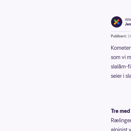
Atl
Jen
Publisert:
1
Kometen 
som vi m
slalåm-f
seier i 
Tre med 
Rælingen
alpinist