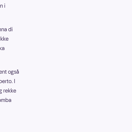
n i
nna di
Ikke
ka
jent også
erto. I
g rekke
Tomba