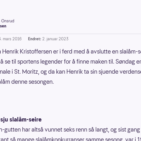
e Onsrud
sen
4. mars 2016
Endret:
2. januar 2023
Henrik Kristoffersen er i ferd med å avslutte en slalåm-
å se til sportens legender for å finne maken til. Søndag e
inale i St. Moritz, og da kan Henrik ta sin sjuende verden
slalåm denne sesongen.
sju slalåm-seire
-gutten har altså vunnet seks renn så langt, og sist gang
 vant så mange slalåmkonkurranser samme sesong, var i