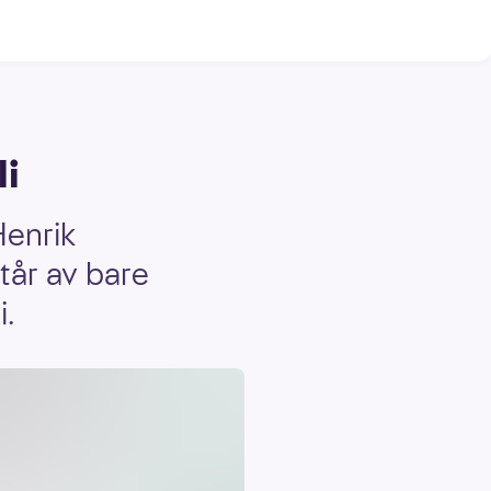
li
Henrik
tår av bare
.