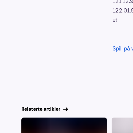
121.12.
122.01.
ut
Spill på
Relaterte artikler