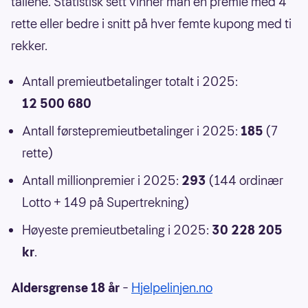
tallene. Statistisk sett vinner man en premie med 4
rette eller bedre i snitt på hver femte kupong med ti
rekker.
Antall premieutbetalinger totalt i 2025:
12 500 680
Antall førstepremieutbetalinger i 2025:
185
(7
rette)
Antall millionpremier i 2025:
293
(144 ordinær
Lotto + 149 på Supertrekning)
Høyeste premieutbetaling i 2025:
30 228 205
kr
.
Aldersgrense 18 år
–
Hjelpelinjen.no