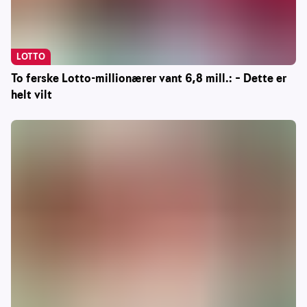
LOTTO
To ferske Lotto-millionærer vant 6,8 mill.: – Dette er
helt vilt