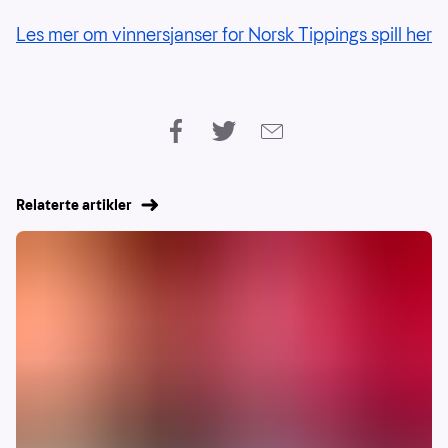
Les mer om vinnersjanser for Norsk Tippings spill her
Relaterte artikler