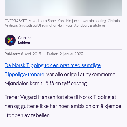
OVERRASKET: Mjøndalens Sanel Kapidzic jubler over sin scoring. Christia
Andreas Gauseth og Ulrik ancher Henriksen Aeneberg gratulerer.
Cathrine
Løkken
Publisert:
6. april 2015
Endret:
2. januar 2023
Da Norsk Tipping tok en prat med samtlige
Tippeliga-trenere
, var alle enige i at nykommerne
Mjøndalen kom til å få en tøff sesong.
Trener Vegard Hansen fortalte til Norsk Tipping at
han og guttene ikke har noen ambisjon om å kjempe
i toppen av tabellen.