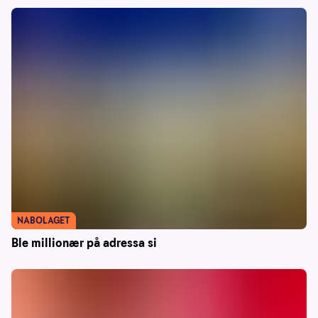
NABOLAGET
Ble millionær på adressa si