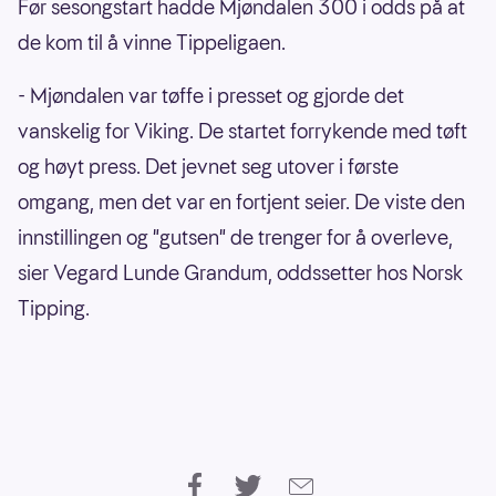
Før sesongstart hadde Mjøndalen 300 i odds på at
de kom til å vinne Tippeligaen.
- Mjøndalen var tøffe i presset og gjorde det
vanskelig for Viking. De startet forrykende med tøft
og høyt press. Det jevnet seg utover i første
omgang, men det var en fortjent seier. De viste den
innstillingen og "gutsen" de trenger for å overleve,
sier Vegard Lunde Grandum, oddssetter hos Norsk
Tipping.