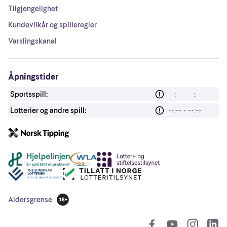
Tilgjengelighet
Kundevilkår og spilleregler
Varslingskanal
Åpningstider
Sportsspill:
--:-- - --:--
Lotterier og andre spill:
--:-- - --:--
Andre lenker
Aldersgrense
18 år