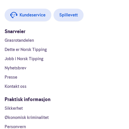
Kundeservice
Spillevett
Snarveier
Grasrotandelen
Dette er Norsk Tipping
Jobb i Norsk Tipping
Nyhetsbrev
Presse
Kontakt oss
Praktisk informasjon
Sikkerhet
Økonomisk kriminalitet
Personvern