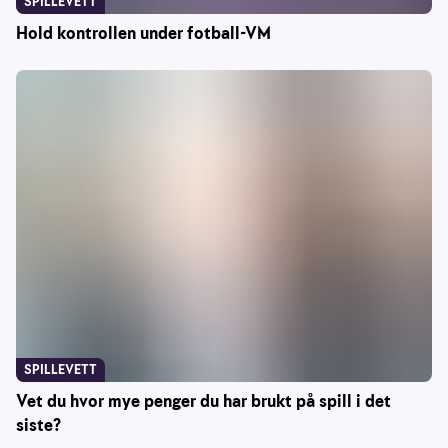
SPILLEVETT
Hold kontrollen under fotball-VM
SPILLEVETT
Vet du hvor mye penger du har brukt på spill i det
siste?