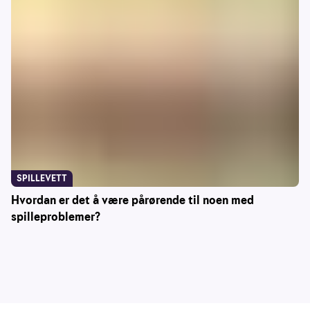
SPILLEVETT
Hvordan er det å være pårørende til noen med
spilleproblemer?