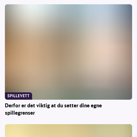
SPILLEVETT
Derfor er det viktig at du setter dine egne
spillegrenser