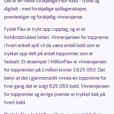
Det er en rekke forskjellige Flax-lodd - fysisk og
digitalt - med forskjellige spillegenskaper,
premiestiger og forskjellig vinnersjanse.
Fysisk Flax er trykt opp i opplag, og er et
forhåndstrukket lotteri. Vinnersjansen for toppremie
i hvert enkelt spill vil da være antall lodd som er
trykket opp delt på antall toppremier som er
fastsatt. Et eksempel: I MillionFlax er vinnersjansen
for toppremien på 1 million kroner 1:625 050. Det
betyr at det i gjennomsnitt vinnes en toppremie for
hver gang det er solgt 625 050 lodd. Vinnersjansen
for toppremier og øvrige premier er trykket bak på
hvert lodd.