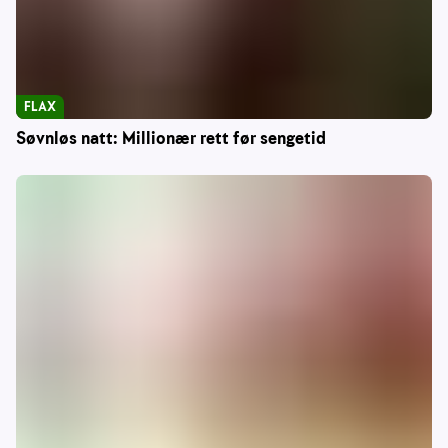
FLAX
Søvnløs natt: Millionær rett før sengetid