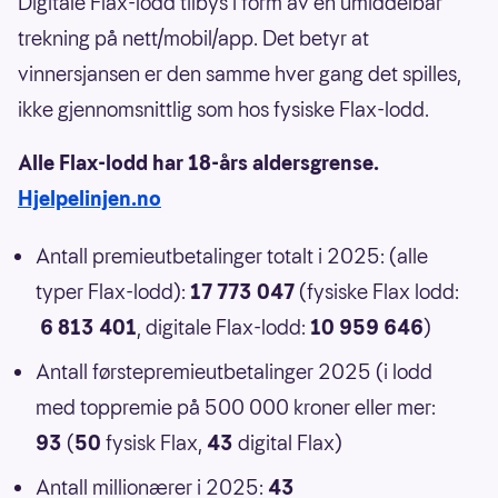
Digitale Flax-lodd tilbys i form av en umiddelbar
trekning på nett/mobil/app. Det betyr at
vinnersjansen er den samme hver gang det spilles,
ikke gjennomsnittlig som hos fysiske Flax-lodd.
Alle Flax-lodd har 18-års aldersgrense.
Hjelpelinjen.no
Antall premieutbetalinger totalt i 2025: (alle
typer Flax-lodd):
17 773 047
(fysiske Flax lodd:
6 813 401
, digitale Flax-lodd:
10 959 646
)
Antall førstepremieutbetalinger 2025 (i lodd
med toppremie på 500 000 kroner eller mer:
93
(
50
fysisk Flax,
43
digital Flax)
Antall millionærer i 2025:
43