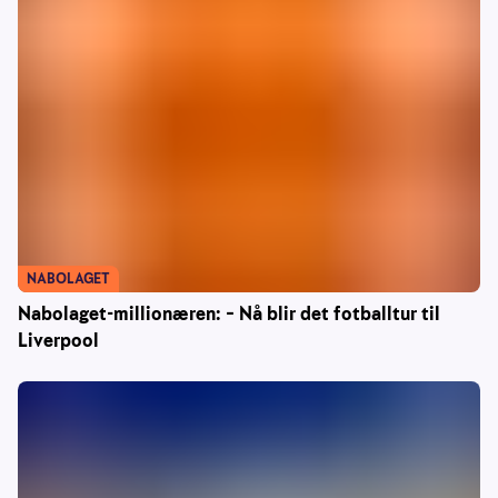
NABOLAGET
Nabolaget-millionæren: – Nå blir det fotballtur til
Liverpool