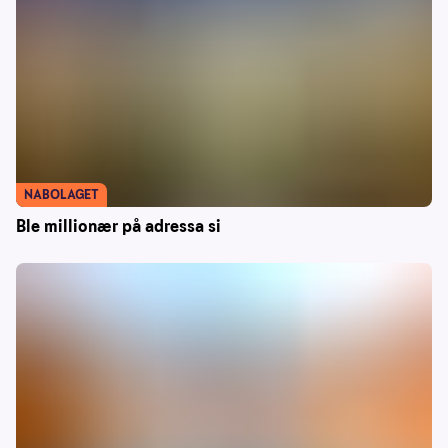
NABOLAGET
Ble millionær på adressa si