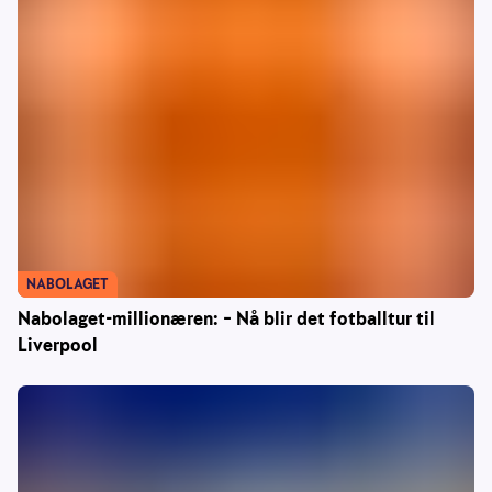
NABOLAGET
Nabolaget-millionæren: – Nå blir det fotballtur til
Liverpool