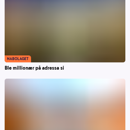
NABOLAGET
Ble millionær på adressa si