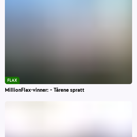
FLAX
MillionFlax-vinner: – Tårene spratt