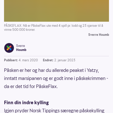
PÅSKEFLAX: Nå er PåskeFlax ute med 4 spill pr. lodd og 23 sjanser til å
vinne 500 000 kroner.
Sverre Houmb
Sverre
Houmb
Publisert:
4. mars 2020
Endret:
2. januar 2023
Påsken er her og har du allerede peaket i Yatzy,
inntatt marsipanen og er godt inne i påskekrimmen -
da er det tid for PåskeFlax.
Finn din indre kylling
Igjen pryder Norsk Tippings særegne påskekylling