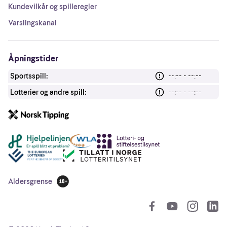
Kundevilkår og spilleregler
Varslingskanal
Åpningstider
Sportsspill:
--:-- - --:--
Lotterier og andre spill:
--:-- - --:--
Andre lenker
Aldersgrense
18 år
So