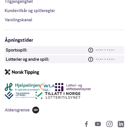
Tilgjengelighet
Kundevilkår og spilleregler
Varslingskanal
Åpningstider
Sportsspill:
--:-- - --:--
Lotterier og andre spill:
--:-- - --:--
Andre lenker
Aldersgrense
18 år