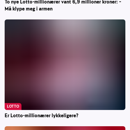
To nye Lotto-millionærer vant 6,9 millioner kroner: –
Må klype meg i armen
LOTTO
Er Lotto-millionærer lykkeligere?