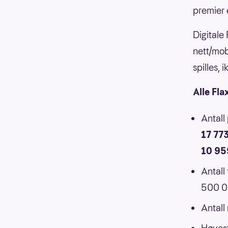
premier 
Digitale
nett/mob
spilles,
Alle Fla
Antall
17 77
10 95
Antall
500 00
Antall