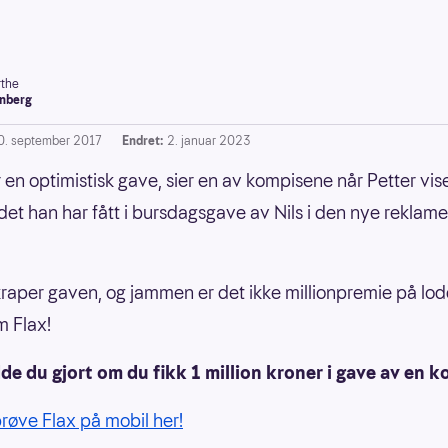
the
nberg
0. september 2017
Endret:
2. januar 2023
r en optimistisk gave, sier en av kompisene når Petter vis
det han har fått i bursdagsgave av Nils i den nye reklamef
kraper gaven, og jammen er det ikke millionpremie på lod
 Flax!
e du gjort om du fikk 1 million kroner i gave av en 
røve Flax på mobil her!