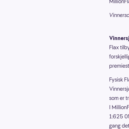
MillionF
Vinnersa
Vinners
Flax til
forskjell
premiesti
Fysisk Fl
Vinnersja
som er t
I Millio
1:625 05
gang det