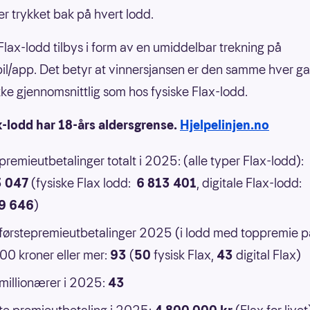
er trykket bak på hvert lodd.
 Flax-lodd tilbys i form av en umiddelbar trekning på
il/app. Det betyr at vinnersjansen er den samme hver g
 ikke gjennomsnittlig som hos fysiske Flax-lodd.
x-lodd har 18-års aldersgrense.
Hjelpelinjen.no
 premieutbetalinger totalt i 2025: (alle typer Flax-lodd):
3 047
(fysiske Flax lodd:
6 813 401
, digitale Flax-lodd:
9 646
)
 førstepremieutbetalinger 2025 (i lodd med toppremie p
0 kroner eller mer:
93
(
50
fysisk Flax,
43
digital Flax)
 millionærer i 2025:
43