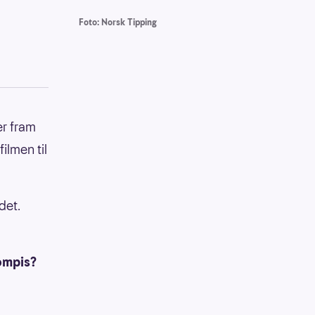
Foto: Norsk Tipping
er fram
ilmen til
det.
kompis?