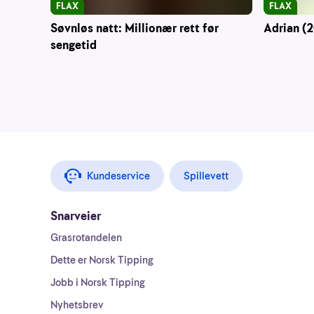
FLAX
FLAX
Søvnløs natt: Millionær rett før
Adrian (2
sengetid
Kundeservice
Spillevett
Snarveier
Grasrotandelen
Dette er Norsk Tipping
Jobb i Norsk Tipping
Nyhetsbrev