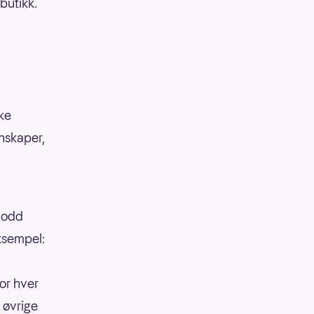
butikk.
kke
enskaper,
 lodd
eksempel:
or hver
 øvrige