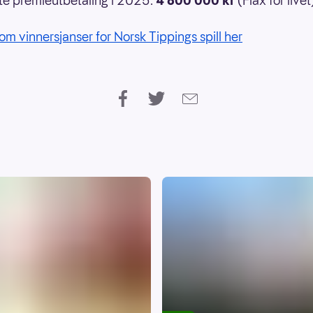
e premieutbetaling i 2025:
4 800 000 kr
(Flax for livet
om vinnersjanser for Norsk Tippings spill her