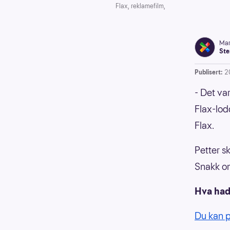
Flax, reklamefilm,
Mar
Ste
Publisert:
2
- Det va
Flax-lod
Flax.
Petter s
Snakk om
Hva hadd
Du kan p