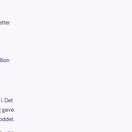
etter
llion
i. Det
g gave.
oddet.