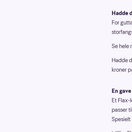
Hadde d
For gutt
storfang
Se hele 
Hadde du
kroner p
En gave 
Et Flax-
passer t
Spesielt