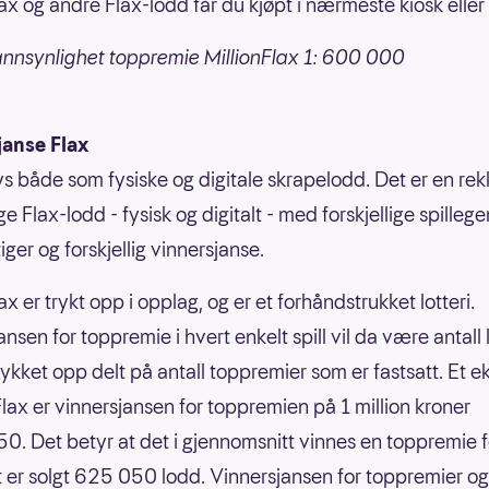
lax og andre Flax-lodd får du kjøpt i nærmeste kiosk eller 
nnsynlighet toppremie MillionFlax 1: 600 000
janse Flax
bys både som fysiske og digitale skrapelodd. Det er en re
ige Flax-lodd - fysisk og digitalt - med forskjellige spilleg
ger og forskjellig vinnersjanse.
ax er trykt opp i opplag, og er et forhåndstrukket lotteri.
nsen for toppremie i hvert enkelt spill vil da være antall
rykket opp delt på antall toppremier som er fastsatt. Et 
nFlax er vinnersjansen for toppremien på 1 million kroner
0. Det betyr at det i gjennomsnitt vinnes en toppremie f
 er solgt 625 050 lodd. Vinnersjansen for toppremier og