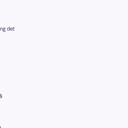
ang det
å