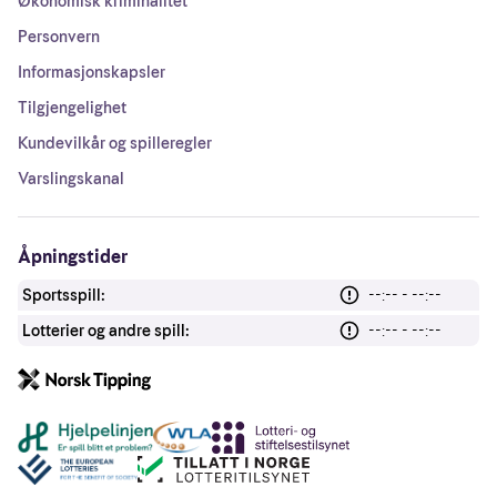
Økonomisk kriminalitet
Personvern
Informasjonskapsler
Tilgjengelighet
Kundevilkår og spilleregler
Varslingskanal
Åpningstider
Sportsspill:
--:-- - --:--
Lotterier og andre spill:
--:-- - --:--
Andre lenker