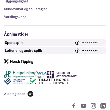
Tilgjengelighet
Kundevilkår og spilleregler
Varslingskanal
Åpningstider
Sportsspill:
--:-- - --:--
Lotterier og andre spill:
--:-- - --:--
Andre lenker
Aldersgrense
18 år