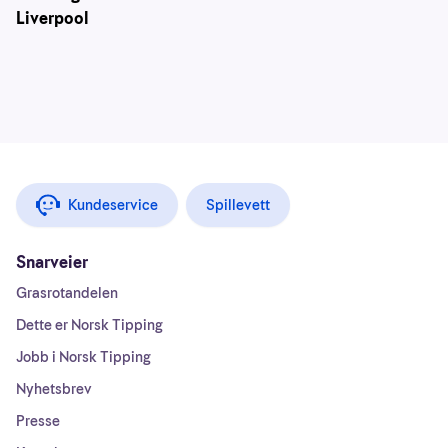
Liverpool
Kundeservice
Spillevett
Snarveier
Grasrotandelen
Dette er Norsk Tipping
Jobb i Norsk Tipping
Nyhetsbrev
Presse