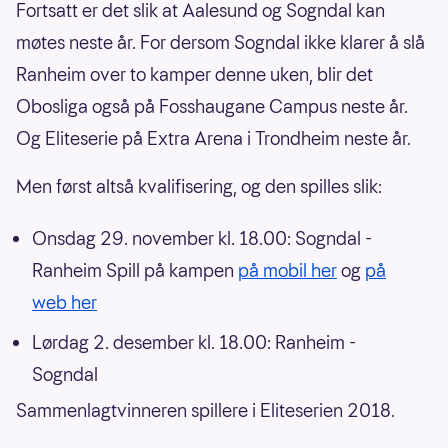
Fortsatt er det slik at Aalesund og Sogndal kan
møtes neste år. For dersom Sogndal ikke klarer å slå
Ranheim over to kamper denne uken, blir det
Obosliga også på Fosshaugane Campus neste år.
Og Eliteserie på Extra Arena i Trondheim neste år.
Men først altså kvalifisering, og den spilles slik:
Onsdag 29. november kl. 18.00: Sogndal -
Ranheim Spill på kampen
på mobil her
og
på
web her
Lørdag 2. desember kl. 18.00: Ranheim -
Sogndal
Sammenlagtvinneren spillere i Eliteserien 2018.