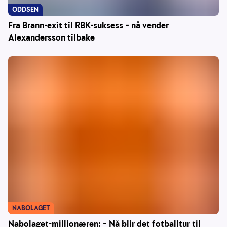
ODDSEN
Fra Brann-exit til RBK-suksess – nå vender
Alexandersson tilbake
NABOLAGET
Nabolaget-millionæren: – Nå blir det fotballtur til