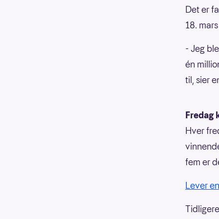
Det er f
18. mars
- Jeg ble
én millio
til, sier 
Fredag k
Hver fre
vinnende
fem er d
Lever en
Tidligere