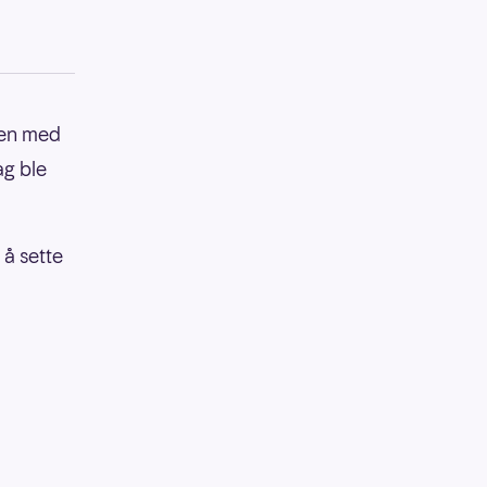
Byen med
ag ble
 å sette