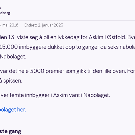
s
leberg
8. mai 2016
Endret:
2. januar 2023
en 13. viste seg å bli en lykkedag for Askim i Østfold. 
15.000 innbyggere dukket opp to ganger da seks nabol
i Nabolaget.
ar det hele 3000 premier som gikk til den lille byen. For
på spissen.
ver femte innbygger i Askim vant i Nabolaget.
bolaget her.
rste gang