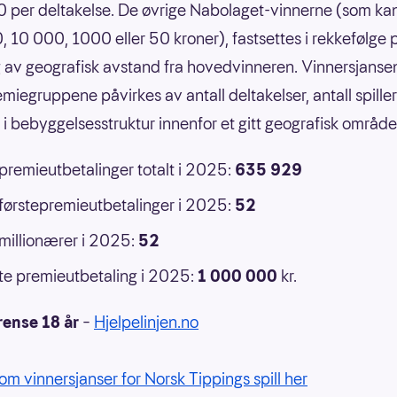
 per deltakelse. De øvrige Nabolaget-vinnerne (som ka
 10 000, 1000 eller 50 kroner), fastsettes i rekkefølge 
 av geografisk avstand fra hovedvinneren. Vinnersjansen
emiegruppene påvirkes av antall deltakelser, antall spille
r i bebyggelsesstruktur innenfor et gitt geografisk område
 premieutbetalinger totalt i 2025:
635 929
 førstepremieutbetalinger i 2025:
52
 millionærer i 2025:
52
e premieutbetaling i 2025:
1 000 000
kr.
rense 18 år
–
Hjelpelinjen.no
om vinnersjanser for Norsk Tippings spill her