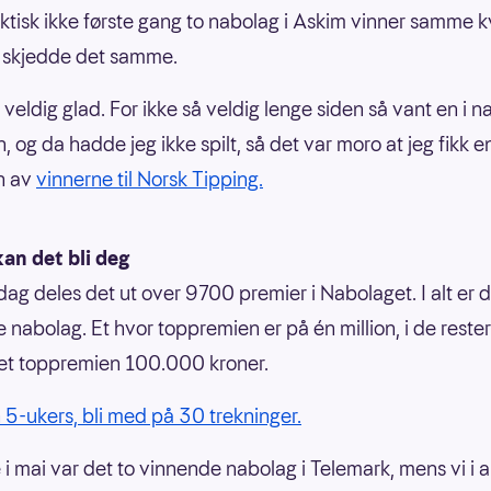
aktisk ikke første gang to nabolag i Askim vinner samme 
 skjedde det samme.
 veldig glad. For ikke så veldig lenge siden så vant en i 
n, og da hadde jeg ikke spilt, så det var moro at jeg fikk e
en av
vinnerne til Norsk Tipping.
an det bli deg
dag deles det ut over 9700 premier i Nabolaget. I alt er 
 nabolag. Et hvor toppremien er på én million, i de rest
et toppremien 100.000 kroner.
 5-ukers, bli med på 30 trekninger.
 i mai var det to vinnende nabolag i Telemark, mens vi i ap