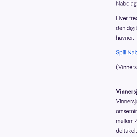
Nabolage
Hver fre
den digi
havner.
Spill Na
(Vinnersj
Vinners
Vinnersj
omsetnin
mellom 4
deltakels