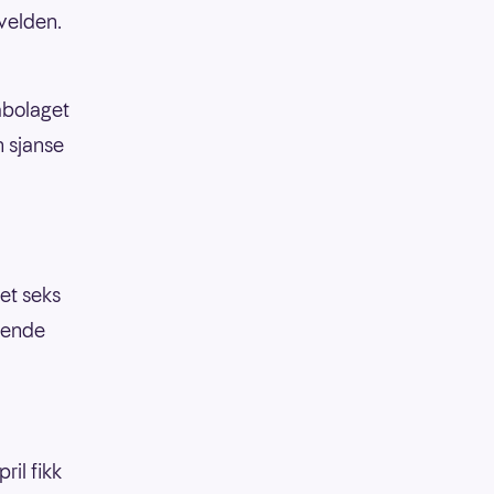
kvelden.
nabolaget
n sjanse
det seks
erende
ril fikk