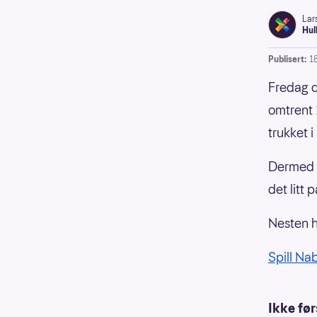
Lar
Hul
Publisert:
1
Fredag d
omtrent 
trukket 
Dermed v
det litt 
Nesten h
Spill Na
Ikke fø