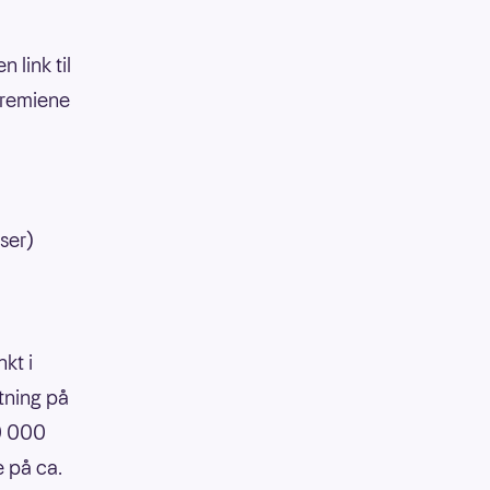
 link til
 premiene
lser)
kt i
tning på
90 000
e på ca.