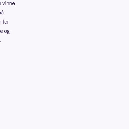
n vinne
på
 for
re og
.