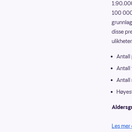
1:90.000
100 000,
grunnlag
disse pr
ulikhete
Antall
Antall
Antall
Høyest
Aldersg
Les mer 