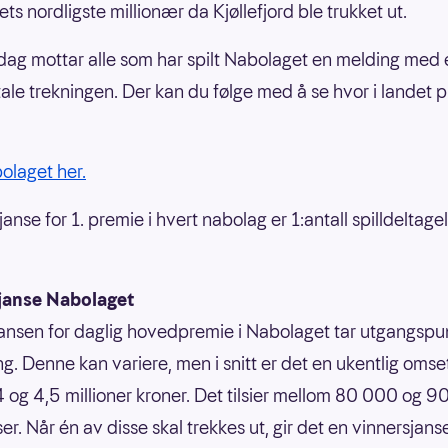
ts nordligste millionær da Kjøllefjord ble trukket ut.
dag mottar alle som har spilt Nabolaget en melding med en
tale trekningen. Der kan du følge med å se hvor i landet
bolaget her.
anse for 1. premie i hvert nabolag er 1:antall spilldeltage
janse Nabolaget
ansen for daglig hovedpremie i Nabolaget tar utgangspun
g. Denne kan variere, men i snitt er det en ukentlig omse
 og 4,5 millioner kroner. Det tilsier mellom 80 000 og 
er. Når én av disse skal trekkes ut, gir det en vinnersjans