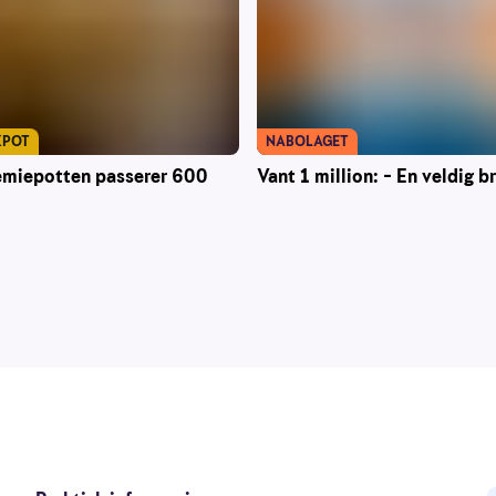
KPOT
NABOLAGET
emiepotten passerer 600
Vant 1 million: – En veldig b