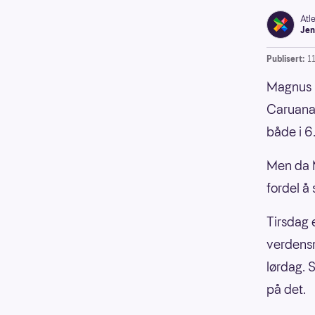
Atl
Jen
Publisert:
1
Magnus C
Caruana o
både i 6.
Men da M
fordel å 
Tirsdag 
verdensm
lørdag. 
på det.