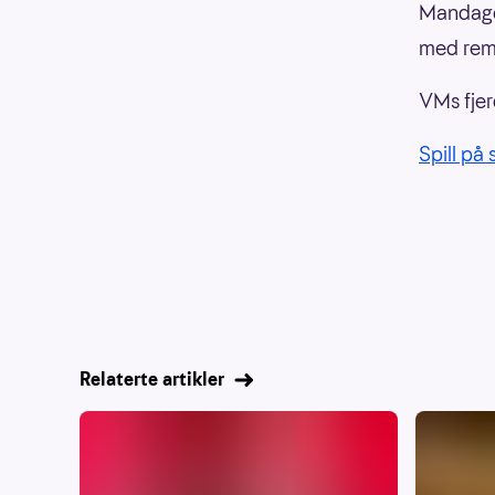
Mandagen
med remi
VMs fjer
Spill på
Relaterte artikler