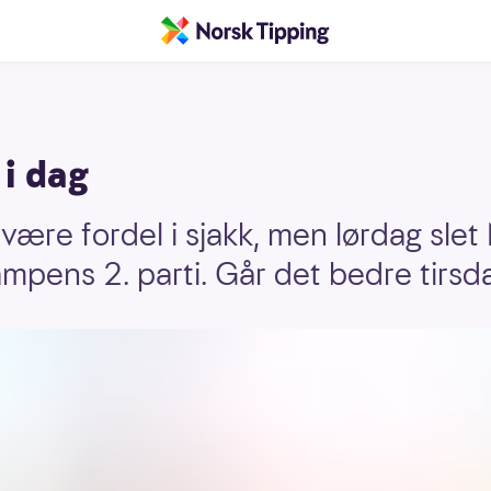
 i dag
l være fordel i sjakk, men lørdag sl
pens 2. parti. Går det bedre tirsd