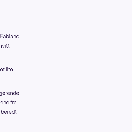
 Fabiano
hvitt
t lite
egjerende
ene fra
orberedt