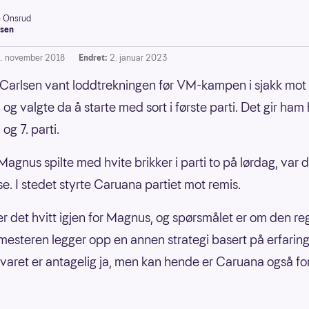
e Onsrud
sen
1. november 2018
Endret:
2. januar 2023
arlsen vant loddtrekningen før VM-kampen i sjakk mot
g valgte da å starte med sort i første parti. Det gir ham 
 og 7. parti.
agnus spilte med hvite brikker i parti to på lørdag, var de
se. I stedet styrte Caruana partiet mot remis.
er det hvitt igjen for Magnus, og spørsmålet er om den r
esteren legger opp en annen strategi basert på erfaring
Svaret er antagelig ja, men kan hende er Caruana også f