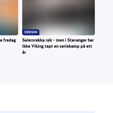
ODDSEN
ra fredag
Seiersrekka røk – men i Stavanger har
ikke Viking tapt en seriekamp på ett
år