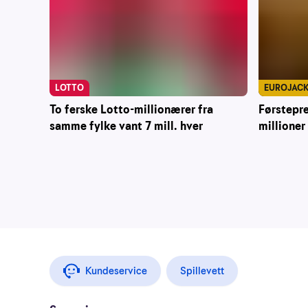
LOTTO
EUROJAC
To ferske Lotto-millionærer fra
Førstepr
samme fylke vant 7 mill. hver
millioner
Kundeservice
Spillevett