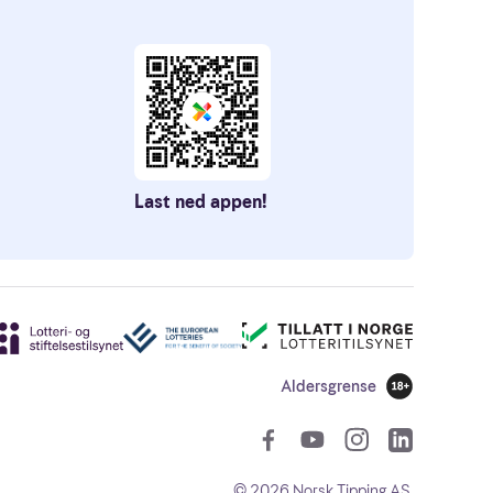
Last ned appen!
Aldersgrense
18 år
Sosiale len
©
2026
Norsk Tipping AS.